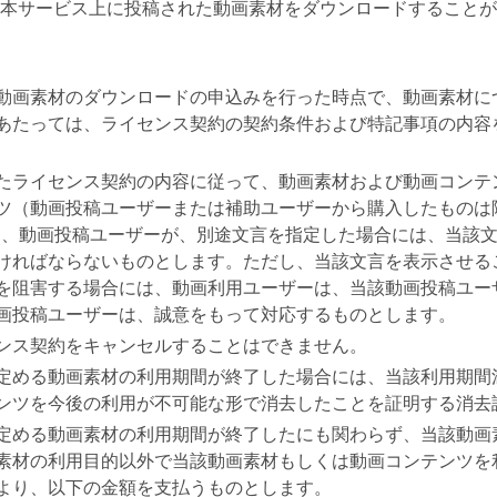
本サービス上に投稿された動画素材をダウンロードすることが
動画素材のダウンロードの申込みを行った時点で、動画素材に
あたっては、ライセンス契約の契約条件および特記事項の内容
たライセンス契約の内容に従って、動画素材および動画コンテ
ツ（動画投稿ユーザーまたは補助ユーザーから購入したものは
し、動画投稿ユーザーが、別途文言を指定した場合には、当該
ければならないものとします。ただし、当該文言を表示させる
を阻害する場合には、動画利用ユーザーは、当該動画投稿ユー
画投稿ユーザーは、誠意をもって対応するものとします。
ンス契約をキャンセルすることはできません。
定める動画素材の利用期間が終了した場合には、当該利用期間
ンツを今後の利用が不可能な形で消去したことを証明する消去
定める動画素材の利用期間が終了したにも関わらず、当該動画
素材の利用目的以外で当該動画素材もしくは動画コンテンツを
より、以下の金額を支払うものとします。