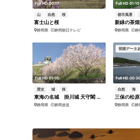
Full HD 00:17
Full HD 01:10
山
自然
桜
都市風景
富士山と桜
静岡県
静岡朝日テレビ
静岡県
静
視聴データ
Full HD 01:00
Full HD 00:3
歴史
城
桜
自然
海
東海の名城 掛川城 天守閣 と桜
三保の松原
静岡県
静岡放送
静岡県
静