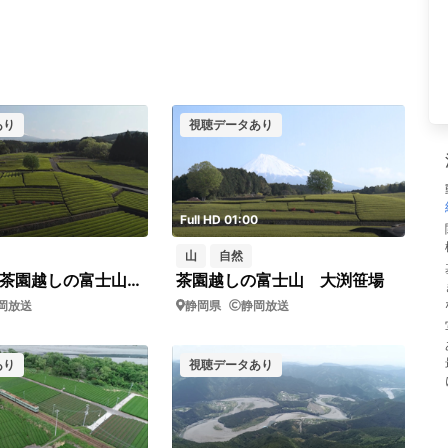
あり
視聴データあり
Full HD 01:00
山
自然
ドローン 茶園越しの富士山 大渕笹場
茶園越しの富士山 大渕笹場
岡放送
静岡県
静岡放送
あり
視聴データあり