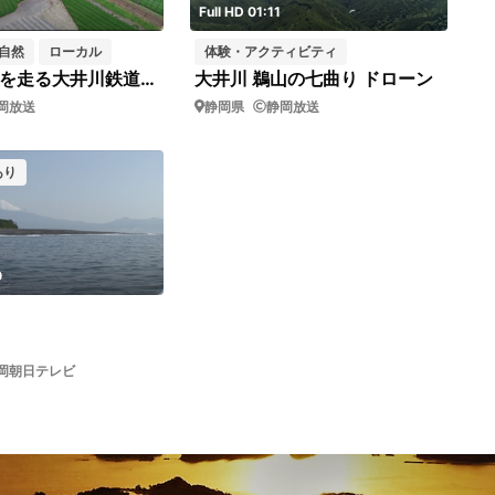
Full HD 01:11
自然
ローカル
体験・アクティビティ
新緑の茶畑を走る大井川鉄道 ドローン
大井川 鵜山の七曲り ドローン
岡放送
静岡県
静岡放送
あり
0
岡朝日テレビ