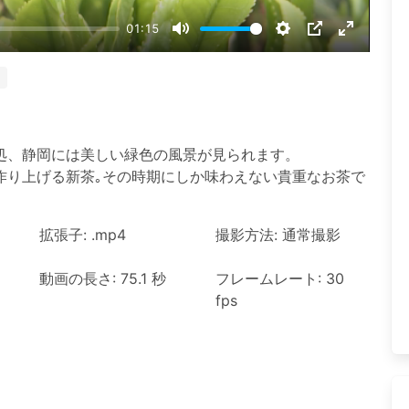
01:15
Mute
Settings
PIP
Enter
fullscree
処、静岡には美しい緑色の風景が見られます。
作り上げる新茶｡その時期にしか味わえない貴重なお茶で
拡張子: .mp4
撮影方法: 通常撮影
動画の長さ: 75.1 秒
フレームレート: 30
fps