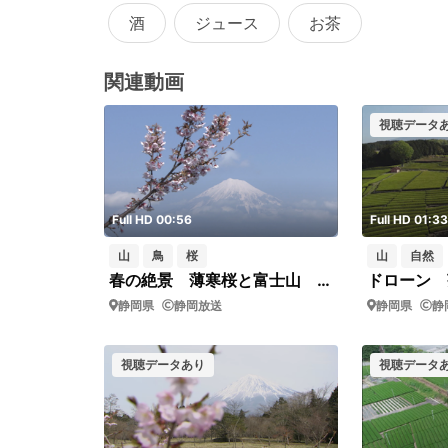
酒
ジュース
お茶
関連動画
視聴データ
Full HD 00:56
Full HD 01:33
山
鳥
桜
山
自然
春の絶景 薄寒桜と富士山 新幹線
静岡県
静岡放送
静岡県
静
視聴データあり
視聴データ