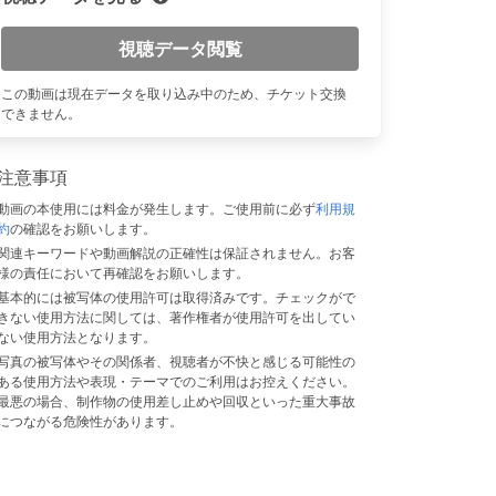
視聴データ閲覧
この動画は現在データを取り込み中のため、チケット交換
できません。
注意事項
動画の本使用には料金が発生します。ご使用前に必ず
利用規
約
の確認をお願いします。
関連キーワードや動画解説の正確性は保証されません。お客
様の責任において再確認をお願いします。
基本的には被写体の使用許可は取得済みです。チェックがで
きない使用方法に関しては、著作権者が使用許可を出してい
ない使用方法となります。
写真の被写体やその関係者、視聴者が不快と感じる可能性の
ある使用方法や表現・テーマでのご利用はお控えください。
最悪の場合、制作物の使用差し止めや回収といった重大事故
につながる危険性があります。