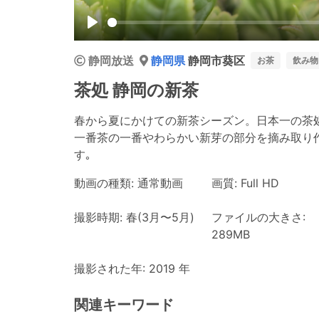
Play
静岡放送
静岡県
静岡市葵区
お茶
飲み物
茶処 静岡の新茶
春から夏にかけての新茶シーズン。日本一の茶
一番茶の一番やわらかい新芽の部分を摘み取り
す｡
動画の種類: 通常動画
画質: Full HD
撮影時期: 春(3月〜5月)
ファイルの大きさ:
289MB
撮影された年: 2019 年
関連キーワード