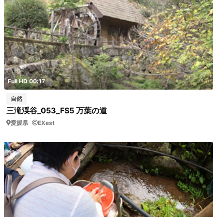
Full HD 00:17
自然
三滝渓谷_053_FS5 万葉の道
愛媛県
EXest