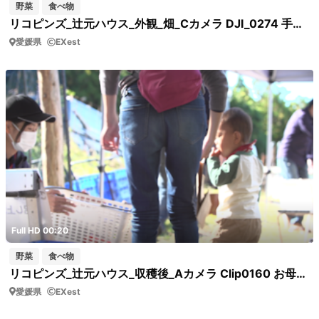
野菜
食べ物
リコピンズ_辻元ハウス_外観_畑_Cカメラ DJI_0274 手持ちカメラでのビニールハウス
愛媛県
EXest
Full HD 00:20
野菜
食べ物
リコピンズ_辻元ハウス_収穫後_Aカメラ Clip0160 お母さんと男の子の後ろ姿
愛媛県
EXest