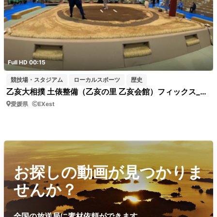
Full HD 00:15
競技場・スタジアム
ローカルスポーツ
歴史
乙亥大相撲 土俵整備（乙亥の里 乙亥会館）フィックス_GoPro
愛媛県
EXest
お探しの動画が見つかりま
せんか？
全国の放送局に素材依頼ができます。