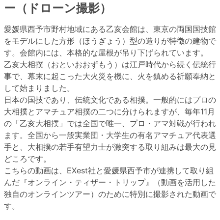
ー（ドローン撮影）
愛媛県西予市野村地域にある乙亥会館は、東京の両国国技館
をモデルにした方形（ほうぎょう）型の造りが特徴の建物で
す。会館内には、本格的な屋根が吊り下げられています。
乙亥大相撲（おといおおずもう）は江戸時代から続く伝統行
事で、幕末に起こった大火災を機に、火を鎮める祈願奉納と
して始まりました。
日本の国技であり、伝統文化である相撲。一般的にはプロの
大相撲とアマチュア相撲の二つに分けられますが、毎年11月
の「乙亥大相撲」では全国で唯一、プロ・アマ対戦が行われ
ます。全国から一般実業団・大学生の有名アマチュア代表選
手と、大相撲の若手有望力士が激突する取り組みは最大の見
どころです。
こちらの動画は、EXest社と愛媛県西予市が連携して取り組
んだ『オンライン・ティザー・トリップ』（動画を活用した
独自のオンラインツアー）のために特別に撮影された動画で
す。