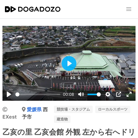
Play
00:08
Play
Mute
Settings
PIP
Ent
愛媛県
西
ful
競技場・スタジアム
ローカルスポーツ
EXest
予市
建造物
乙亥の里 乙亥会館 外観 左から右へドリ