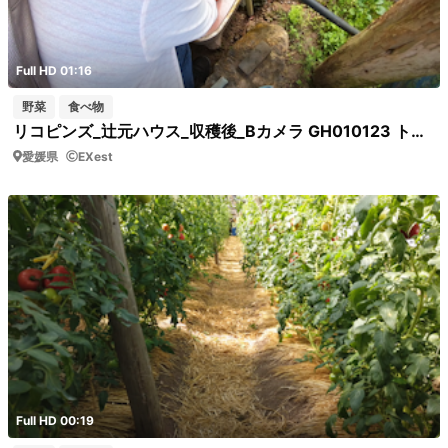
Full HD 01:16
野菜
食べ物
リコピンズ_辻元ハウス_収穫後_Bカメラ GH010123 トマトを食べる夫婦
愛媛県
EXest
Full HD 00:19