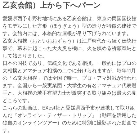
乙亥会館）上から下へパーン
愛媛県西予市野村地域にある乙亥会館は、東京の両国国技館
をモデルにした方形（ほうぎょう）型の造りが特徴の建物で
す。会館内には、本格的な屋根が吊り下げられています。
乙亥大相撲（おといおおずもう）は江戸時代から続く伝統行
事で、幕末に起こった大火災を機に、火を鎮める祈願奉納と
して始まりました。
日本の国技であり、伝統文化である相撲。一般的にはプロの
大相撲とアマチュア相撲の二つに分けられますが、毎年11月
の「乙亥大相撲」では全国で唯一、プロ・アマ対戦が行われ
ます。全国から一般実業団・大学生の有名アマチュア代表選
手と、大相撲の若手有望力士が激突する取り組みは最大の見
どころです。
こちらの動画は、EXest社と愛媛県西予市が連携して取り組
んだ『オンライン・ティザー・トリップ』（動画を活用した
独自のオンラインツアー）のために特別に撮影された動画で
す。