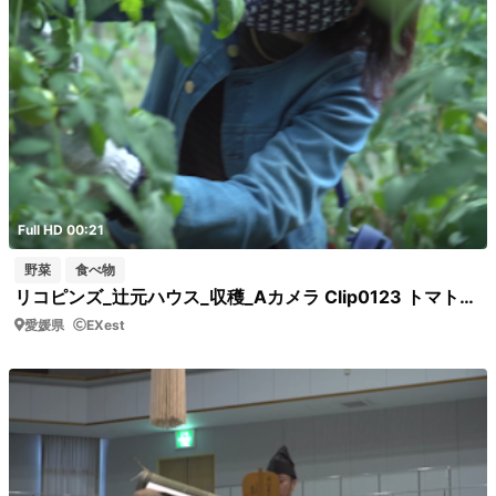
Full HD 00:21
野菜
食べ物
リコピンズ_辻元ハウス_収穫_Aカメラ Clip0123 トマトの収穫
愛媛県
EXest