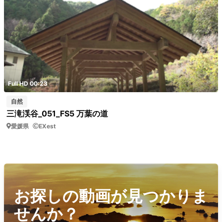
Full HD 00:23
自然
三滝渓谷_051_FS5 万葉の道
愛媛県
EXest
お探しの動画が見つかりま
せんか？