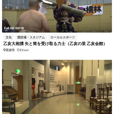
Full HD 00:16
文化
競技場・スタジアム
ローカルスポーツ
乙亥大相撲 矢と筒を受け取る力士（乙亥の里 乙亥会館）
愛媛県
EXest