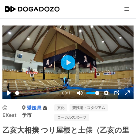
Play
00:11
Play
Mute
Settings
PIP
Ent
愛媛県
西
ful
文化
競技場・スタジアム
EXest
予市
ローカルスポーツ
乙亥大相撲 つり屋根と土俵（乙亥の里