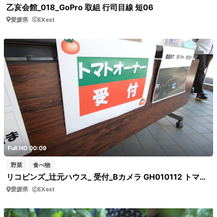
乙亥会館_018_GoPro 取組 行司目線 短06
愛媛県
EXest
Full HD 00:09
野菜
食べ物
リコピンズ_辻元ハウス_ 受付_Bカメラ GH010112 トマトオーナー受付
愛媛県
EXest