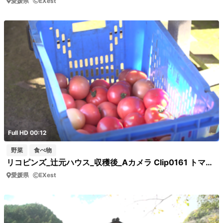
愛媛県
EXest
Full HD 00:12
野菜
食べ物
リコピンズ_辻元ハウス_収穫後_Aカメラ Clip0161 トマトが入ったかご
愛媛県
EXest