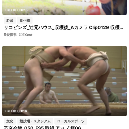
Full HD 00:23
野菜
食べ物
リコピンズ_辻元ハウス_収穫後_Aカメラ Clip0129 収穫したトマトを手に取る夫婦
愛媛県
EXest
Full HD 00:16
文化
競技場・スタジアム
ローカルスポーツ
乙亥会館_050_FS5 取組 アップ 短06