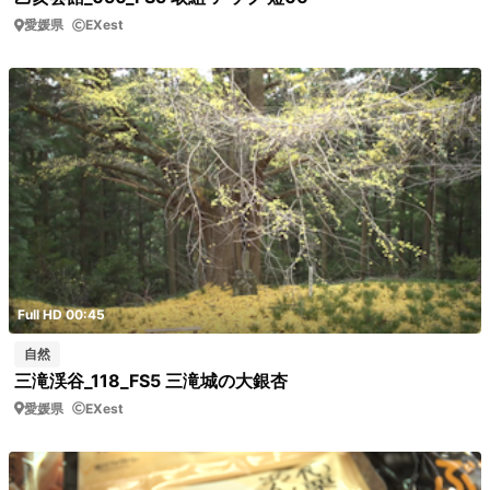
愛媛県
EXest
Full HD 00:45
自然
三滝渓谷_118_FS5 三滝城の大銀杏
愛媛県
EXest