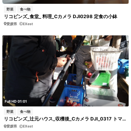
野菜
食べ物
リコピンズ_食堂_ 料理_Cカメラ DJI0298 定食の小鉢
愛媛県
EXest
Full HD 01:01
野菜
食べ物
リコピンズ_辻元ハウス_収穫後_Cカメラ DJI_0317 トマトの箱詰め
愛媛県
EXest