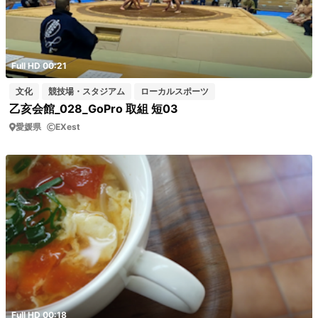
Full HD 00:21
文化
競技場・スタジアム
ローカルスポーツ
乙亥会館_028_GoPro 取組 短03
愛媛県
EXest
Full HD 00:18