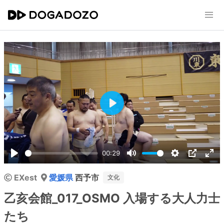
Play
00:29
Play
Mute
Settings
PIP
Ent
EXest
愛媛県
西予市
ful
文化
乙亥会館_017_OSMO 入場する大人力士
たち