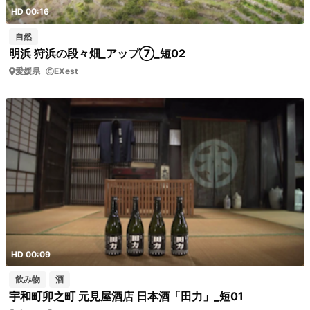
HD 00:16
自然
明浜 狩浜の段々畑_アップ⑦_短02
愛媛県
EXest
HD 00:09
飲み物
酒
宇和町卯之町 元見屋酒店 日本酒「田力」_短01