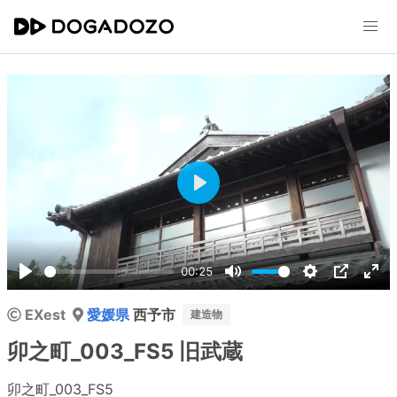
Play
00:25
Play
Mute
Settings
PIP
Ent
EXest
愛媛県
西予市
ful
建造物
卯之町_003_FS5 旧武蔵
卯之町_003_FS5