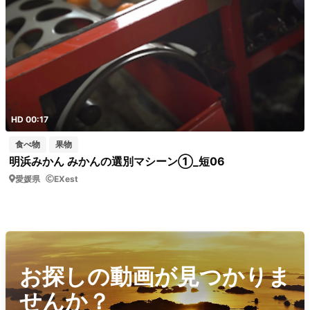
HD 00:17
食べ物
果物
明浜みかん みかんの選別マシーン①_短06
愛媛県
EXest
お探しの動画が見つかりま
せんか？