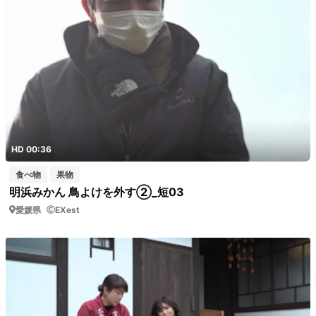
HD 00:36
食べ物
果物
明浜みかん 鳥よけを外す②_短03
愛媛県
EXest