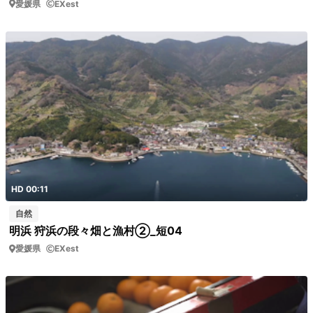
愛媛県
EXest
HD 00:11
自然
明浜 狩浜の段々畑と漁村②_短04
愛媛県
EXest