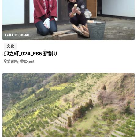
Full HD 00:40
文化
卯之町_024_FS5 薪割り
愛媛県
EXest