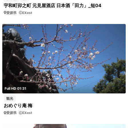
宇和町卯之町 元見屋酒店 日本酒「田力」_短04
愛媛県
EXest
Full HD 01:31
観光
おめぐり庵 梅
愛媛県
EXest