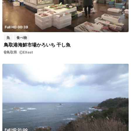
Full HD 00:39
魚
食べ物
鳥取港海鮮市場かろいち 干し魚
鳥取県
EXest
Full HD 01:00