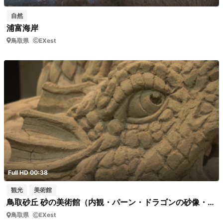
自然
浦富海岸
鳥取県
EXest
Full HD 00:38
観光
美術館
鳥取砂丘 砂の美術館（内観・パーン・ドラゴンの砂像・寄り02）
鳥取県
EXest