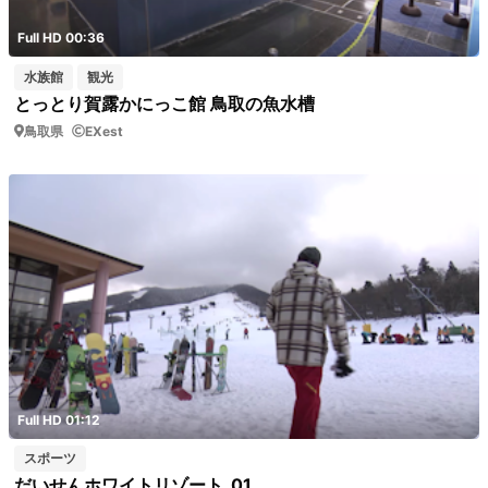
Full HD 00:36
水族館
観光
とっとり賀露かにっこ館 鳥取の魚水槽
鳥取県
EXest
Full HD 01:12
スポーツ
だいせんホワイトリゾート_01