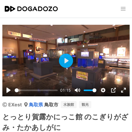
Play
01:15
Play
Mute
Settings
PIP
Ent
EXest
鳥取県
鳥取市
ful
水族館
観光
とっとり賀露かにっこ館 のこぎりがざ
み・たかあしがに