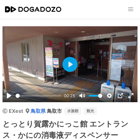
Play
00:25
Play
Mute
Settings
PIP
Ent
EXest
鳥取県
鳥取市
ful
水族館
観光
とっとり賀露かにっこ館 エントラン
ス・かにの消毒液ディスペンサー