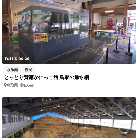
Full HD 00:36
水族館
観光
とっとり賀露かにっこ館 鳥取の魚水槽
鳥取県
EXest