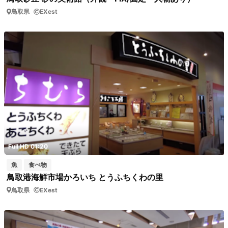
鳥取県
EXest
Full HD 01:20
魚
食べ物
鳥取港海鮮市場かろいち とうふちくわの里
鳥取県
EXest