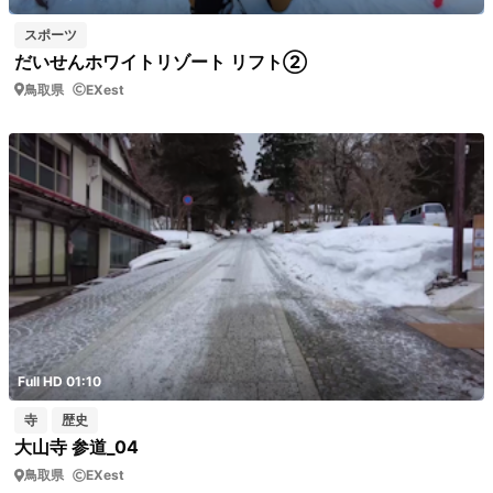
スポーツ
だいせんホワイトリゾート リフト②
鳥取県
EXest
Full HD 01:10
寺
歴史
大山寺 参道_04
鳥取県
EXest