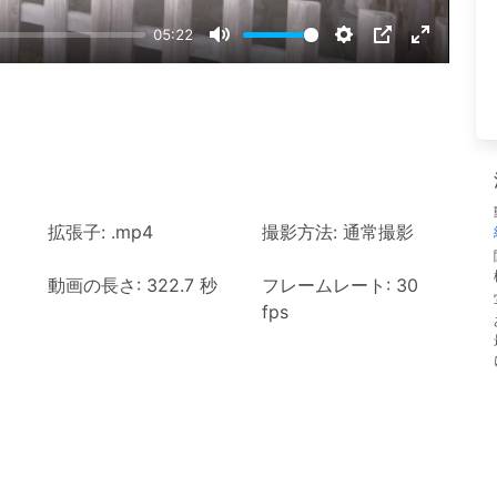
05:22
Mute
Settings
PIP
Enter
fullscree
拡張子: .mp4
撮影方法: 通常撮影
動画の長さ: 322.7 秒
フレームレート: 30
fps