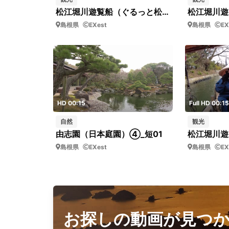
松江堀川遊覧船（ぐるっと松江堀川めぐり）_17
島根県
EXest
島根県
EX
HD 00:15
Full HD 00:15
自然
観光
由志園（日本庭園）④_短01
島根県
EXest
島根県
EX
お探しの動画が見つ