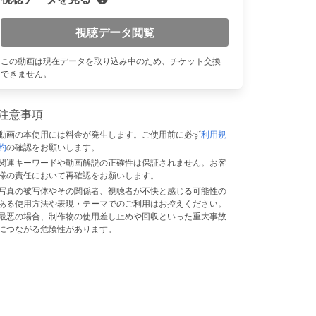
視聴データ閲覧
n
この動画は現在データを取り込み中のため、チケット交換
できません。
注意事項
動画の本使用には料金が発生します。ご使用前に必ず
利用規
約
の確認をお願いします。
関連キーワードや動画解説の正確性は保証されません。お客
様の責任において再確認をお願いします。
写真の被写体やその関係者、視聴者が不快と感じる可能性の
ある使用方法や表現・テーマでのご利用はお控えください。
最悪の場合、制作物の使用差し止めや回収といった重大事故
につながる危険性があります。