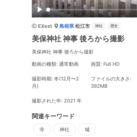
Play
EXest
島根県
松江市
神社
歴史
美保神社 神事 後ろから撮影
美保神社 神事 後ろから撮影
動画の種類: 通常動画
画質: Full HD
撮影時期: 冬(12月〜2
ファイルの大きさ:
月)
392MB
撮影された年: 2021 年
関連キーワード
寺
神社
城