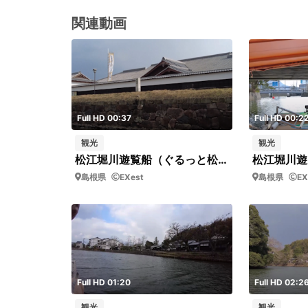
関連動画
Full HD 00:37
Full HD 00:2
観光
観光
松江堀川遊覧船（ぐるっと松江堀川めぐり）_13_短02
島根県
EXest
島根県
EX
Full HD 01:20
Full HD 02:2
観光
観光