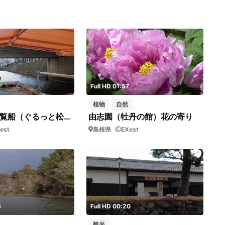
2
Full HD 01:57
植物
自然
松江堀川遊覧船（ぐるっと松江堀川めぐり）_08_短02
由志園（牡丹の館）花の寄り
est
島根県
EXest
6
Full HD 00:20
観光