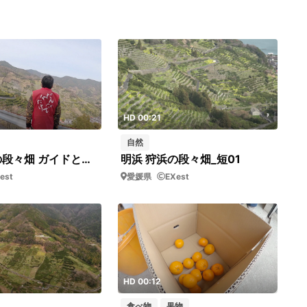
HD 00:21
自然
明浜 狩浜の段々畑 ガイドと全景_短03
明浜 狩浜の段々畑_短01
est
愛媛県
EXest
HD 00:12
食べ物
果物