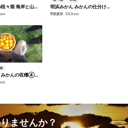
明浜 狩浜の段々畑 海岸と山④_短03
明浜みかん みかんの仕分け②_短02
est
愛媛県
EXest
物
明浜みかん みかんの収穫④（収穫者目線）
est
かりませんか？