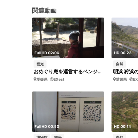
関連動画
Full HD 02:06
HD 00:23
観光
自然
おめぐり庵を運営するベンジャミンさんと昌美さんの会話
愛媛県
EXest
愛媛県
EX
Full HD 00:50
HD 00:14
博物館
観光
自然