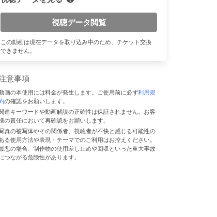
視聴データ閲覧
n
この動画は現在データを取り込み中のため、チケット交換
できません。
注意事項
動画の本使用には料金が発生します。ご使用前に必ず
利用規
約
の確認をお願いします。
関連キーワードや動画解説の正確性は保証されません。お客
様の責任において再確認をお願いします。
写真の被写体やその関係者、視聴者が不快と感じる可能性の
ある使用方法や表現・テーマでのご利用はお控えください。
最悪の場合、制作物の使用差し止めや回収といった重大事故
につながる危険性があります。