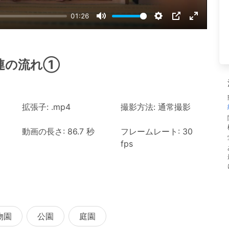
01:26
Mute
Settings
PIP
Enter
fullscree
一連の流れ①
拡張子: .mp4
撮影方法: 通常撮影
動画の長さ: 86.7 秒
フレームレート: 30
fps
物園
公園
庭園