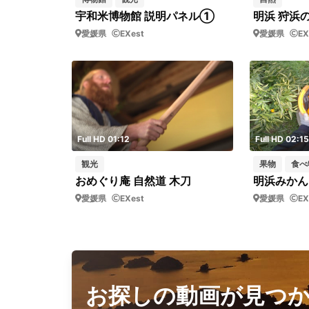
宇和米博物館 説明パネル①
愛媛県
EXest
愛媛県
EX
Full HD 01:12
Full HD 02:15
観光
果物
食べ
おめぐり庵 自然道 木刀
愛媛県
EXest
愛媛県
EX
お探しの動画が見つ