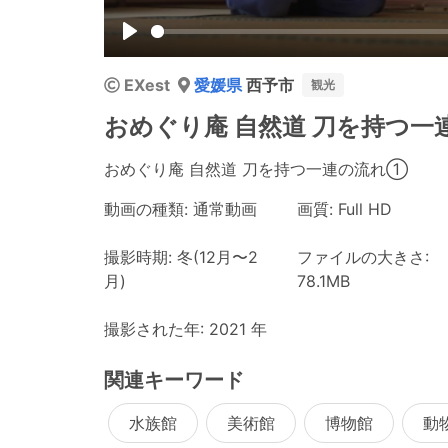
Play
EXest
愛媛県
西予市
観光
おめぐり庵 自然道 刀を持つ
おめぐり庵 自然道 刀を持つ一連の流れ①
動画の種類: 通常動画
画質: Full HD
撮影時期: 冬(12月〜2
ファイルの大きさ:
月)
78.1MB
撮影された年: 2021 年
関連キーワード
水族館
美術館
博物館
動