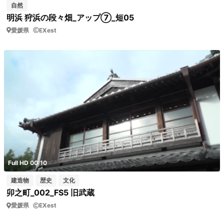
自然
明浜 狩浜の段々畑_アップ⑦_短05
愛媛県
EXest
Full HD 00:10
建造物
歴史
文化
卯之町_002_FS5 旧武蔵
愛媛県
EXest