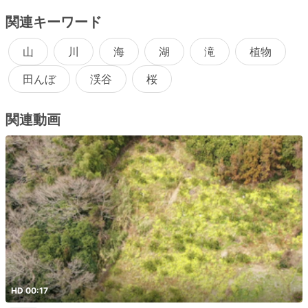
関連キーワード
山
川
海
湖
滝
植物
田んぼ
渓谷
桜
関連動画
HD 00:17