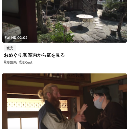
Full HD 02:02
観光
おめぐり庵 室内から庭を見る
愛媛県
EXest