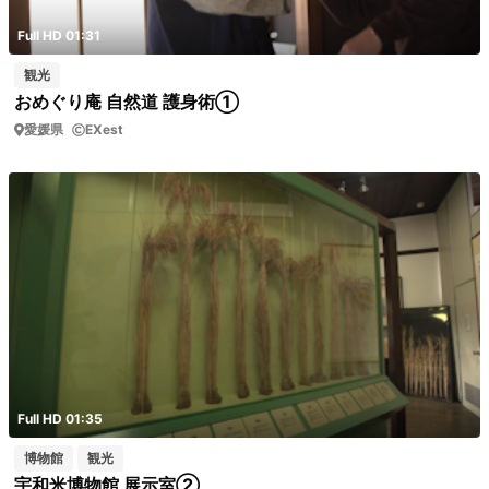
Full HD 01:31
観光
おめぐり庵 自然道 護身術①
愛媛県
EXest
Full HD 01:35
博物館
観光
宇和米博物館 展示室②