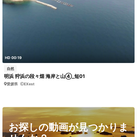
HD 00:19
自然
明浜 狩浜の段々畑 海岸と山④_短01
愛媛県
EXest
お探しの動画が見つかりま