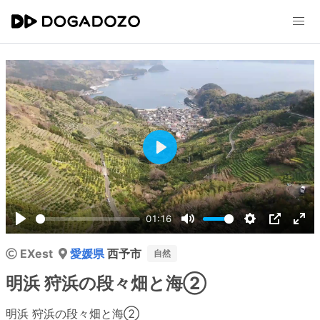
Play
01:16
Play
Mute
Settings
PIP
Ent
EXest
愛媛県
西予市
ful
自然
明浜 狩浜の段々畑と海②
明浜 狩浜の段々畑と海②