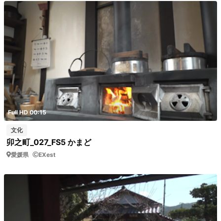
Full HD 00:15
文化
卯之町_027_FS5 かまど
愛媛県
EXest