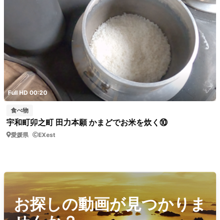
Full HD 00:20
食べ物
宇和町卯之町 田力本願 かまどでお米を炊く⑩
愛媛県
EXest
お探しの動画が見つかりま