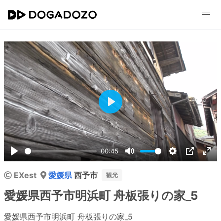
Play
00:45
Play
Mute
Settings
PIP
Ent
EXest
愛媛県
西予市
ful
観光
愛媛県西予市明浜町 舟板張りの家_5
愛媛県西予市明浜町 舟板張りの家_5