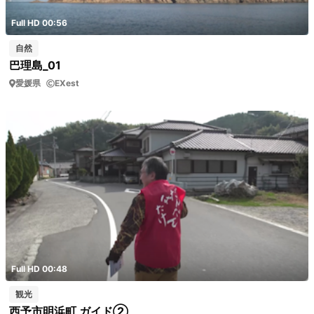
Full HD 00:56
自然
巴理島_01
愛媛県
EXest
Full HD 00:48
観光
西予市明浜町 ガイド②