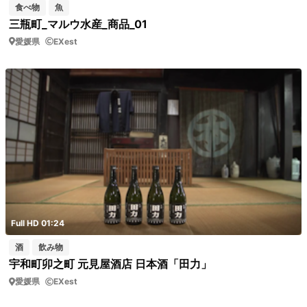
食べ物
魚
三瓶町_マルウ水産_商品_01
愛媛県
EXest
Full HD 01:24
酒
飲み物
宇和町卯之町 元見屋酒店 日本酒「田力」
愛媛県
EXest