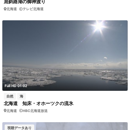
屈斜路湖の御神渡り
北海道
テレビ北海道
Full HD 01:02
自然
海
北海道 知床・オホーツクの流氷
北海道
HBC北海道放送
視聴データあり