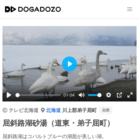
Play
01:04
Play
Mute
Settings
PIP
Ent
テレビ北海道
北海道
川上郡弟子屈町
ful
自然
屈斜路湖砂湯（道東・弟子屈町）
屈斜路湖はコバルトブルーの湖面が美しい湖。