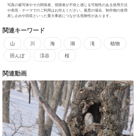
写真の被写体やその関係者、視聴者が不快と感じる可能性のある使用方法
や表現・テーマでのご利用はお控えください。最悪の場合、制作物の使用
差し止めや回収といった重大事故につながる危険性があります。
関連キーワード
山
川
海
湖
滝
植物
田んぼ
渓谷
桜
関連動画