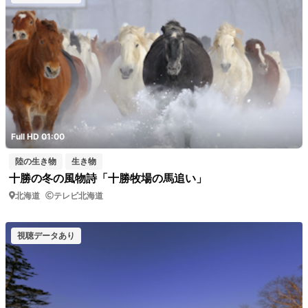
Full HD 01:00
陸の生き物
生き物
十勝の冬の風物詩「十勝牧場の馬追い」
北海道
テレビ北海道
視聴データあり