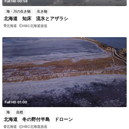
Full HD 00:58
海・川の生き物
生き物
北海道 知床 流氷とアザラシ
北海道
HBC北海道放送
Full HD 01:00
海
自然
北海道 冬の野付半島 ドローン
北海道
HBC北海道放送