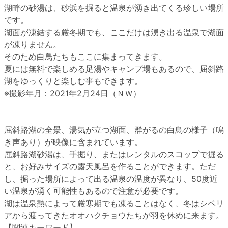
湖畔の砂湯は、砂浜を掘ると温泉が湧き出てくる珍しい場所
です。
湖面が凍結する厳冬期でも、ここだけは湧き出る温泉で湖面
が凍りません。
そのため白鳥たちもここに集まってきます。
夏には無料で楽しめる足湯やキャンプ場もあるので、屈斜路
湖をゆっくりと楽しむ事もできます。
※撮影年月：2021年2月24日（ＮＷ）
屈斜路湖の全景、湯気が立つ湖面、群がるの白鳥の様子（鳴
き声あり）が映像に含まれています。
屈斜路湖砂湯は、手掘り、またはレンタルのスコップで掘る
と、お好みサイズの露天風呂を作ることができます。ただ
し、掘った場所によって出る温泉の温度が異なり、50度近
い温泉が湧く可能性もあるので注意が必要です。
湖は温泉熱によって厳寒期でも凍ることはなく、冬はシベリ
アから渡ってきたオオハクチョウたちが羽を休めに来ます。
【関連キーワード】