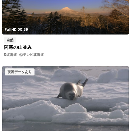
Full HD 00:59
自然
阿寒の山並み
北海道
テレビ北海道
視聴データあり