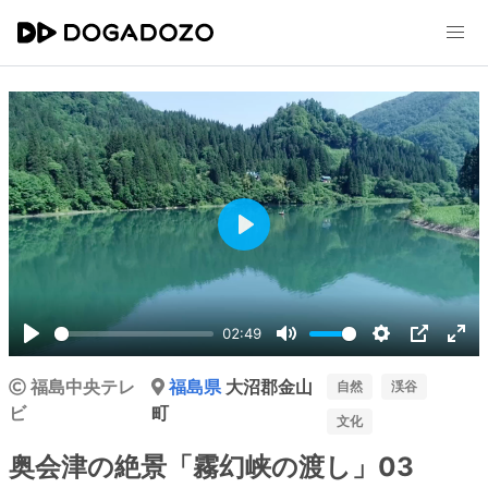
Play
02:49
Play
Mute
Settings
PIP
Ent
福島中央テレ
福島県
大沼郡金山
ful
自然
渓谷
ビ
町
文化
奥会津の絶景「霧幻峡の渡し」03