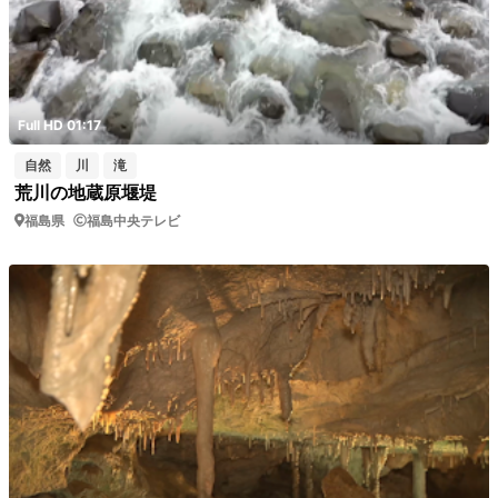
Full HD 01:17
自然
川
滝
荒川の地蔵原堰堤
福島県
福島中央テレビ