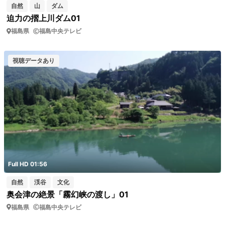
自然
山
ダム
迫力の摺上川ダム01
福島県
福島中央テレビ
視聴データあり
Full HD 01:56
自然
渓谷
文化
奥会津の絶景「霧幻峡の渡し」01
福島県
福島中央テレビ