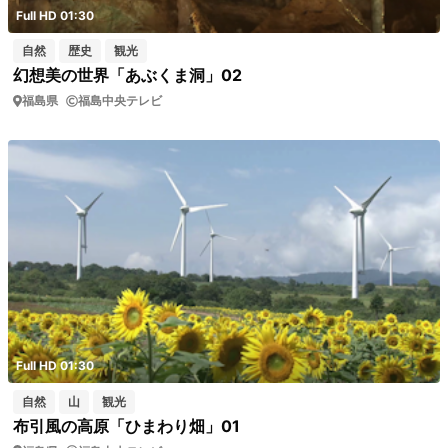
Full HD 01:30
自然
歴史
観光
幻想美の世界「あぶくま洞」02
福島県
福島中央テレビ
Full HD 01:30
自然
山
観光
布引風の高原「ひまわり畑」01