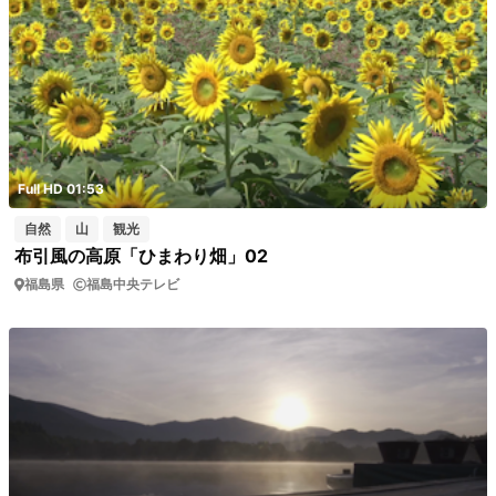
Full HD 01:53
自然
山
観光
布引風の高原「ひまわり畑」02
福島県
福島中央テレビ