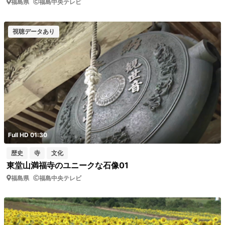
福島県
福島中央テレビ
視聴データあり
Full HD 01:30
歴史
寺
文化
東堂山満福寺のユニークな石像01
福島県
福島中央テレビ