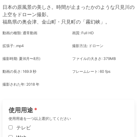
日本の原風景の美しさ。時間が止まったかのような只見川の
上空をドローン撮影。
福島県の奥会津、金山町・只見町の「霧幻峡」。
動画の種類: 通常動画
画質: Full HD
拡張子: .mp4
撮影方法: ドローン
撮影時期: 夏(6月〜8月)
ファイルの大きさ: 379MB
動画の長さ: 169.9 秒
フレームレート: 60 fps
撮影された年: 2018 年
使用用途
使用用途を一つ以上選択してください
テレビ