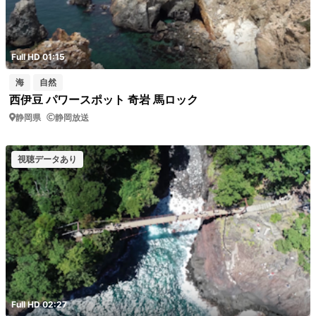
Full HD 01:15
海
自然
西伊豆 パワースポット 奇岩 馬ロック
静岡県
静岡放送
視聴データあり
Full HD 02:27