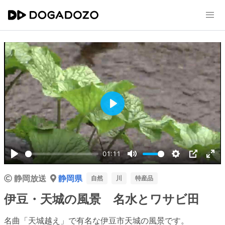
Play
01:11
Play
Mute
Settings
PIP
Ent
静岡放送
静岡県
ful
自然
川
特産品
伊豆・天城の風景 名水とワサビ田
名曲「天城越え」で有名な伊豆市天城の風景です。