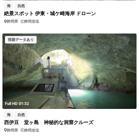
海
自然
絶景スポット 伊東・城ケ崎海岸 ドローン
静岡県
静岡放送
視聴データあり
Full HD 01:32
海
自然
西伊豆 堂ヶ島 神秘的な洞窟クルーズ
静岡県
静岡放送