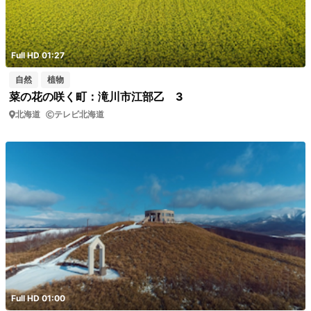
Full HD 01:27
自然
植物
菜の花の咲く町：滝川市江部乙 3
北海道
テレビ北海道
Full HD 01:00