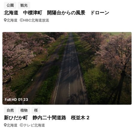
公園
観光
北海道 中標津町 開陽台からの風景 ドローン
北海道
HBC北海道放送
Full HD 01:23
自然
植物
桜
新ひだか町 静内二十間道路 桜並木 2
北海道
テレビ北海道