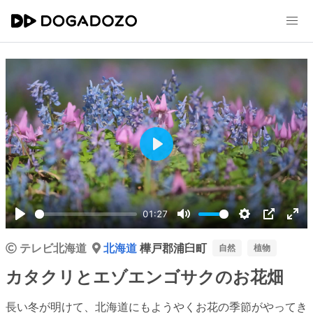
Play
01:27
Play
Mute
Settings
PIP
Ent
テレビ北海道
北海道
樺戸郡浦臼町
ful
自然
植物
カタクリとエゾエンゴサクのお花畑
長い冬が明けて、北海道にもようやくお花の季節がやってき