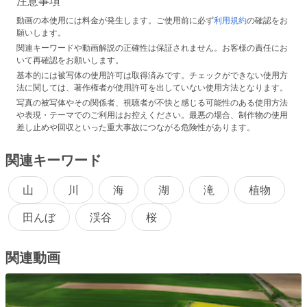
注意事項
動画の本使用には料金が発生します。ご使用前に必ず
利用規約
の確認をお
願いします。
関連キーワードや動画解説の正確性は保証されません。お客様の責任にお
いて再確認をお願いします。
基本的には被写体の使用許可は取得済みです。チェックができない使用方
法に関しては、著作権者が使用許可を出していない使用方法となります。
写真の被写体やその関係者、視聴者が不快と感じる可能性のある使用方法
や表現・テーマでのご利用はお控えください。最悪の場合、制作物の使用
差し止めや回収といった重大事故につながる危険性があります。
関連キーワード
山
川
海
湖
滝
植物
田んぼ
渓谷
桜
関連動画