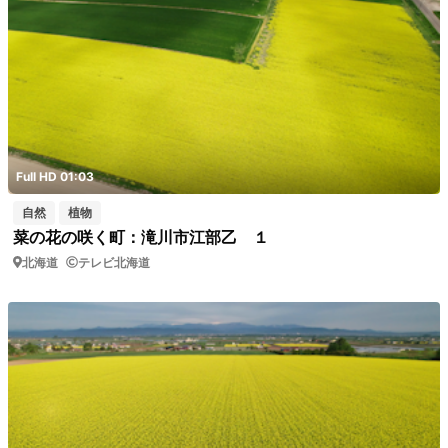
Full HD 01:03
自然
植物
菜の花の咲く町：滝川市江部乙 １
北海道
テレビ北海道