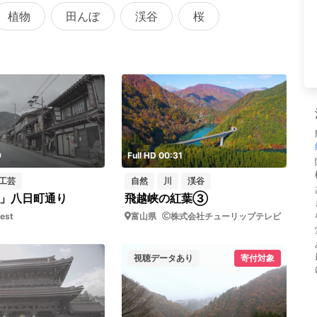
植物
田んぼ
渓谷
桜
9
Full HD 00:31
工芸
自然
川
渓谷
」八日町通り
飛越峡の紅葉③
est
富山県
株式会社チューリップテレビ
視聴データあり
寄付対象