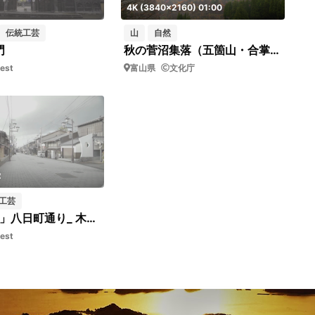
4K (3840x2160) 01:00
伝統工芸
山
自然
門
秋の菅沼集落（五箇山・合掌造り集落・FIX/パーン撮影）
est
富山県
文化庁
2
工芸
「木彫の里」八日町通り_ 木彫処常房
est