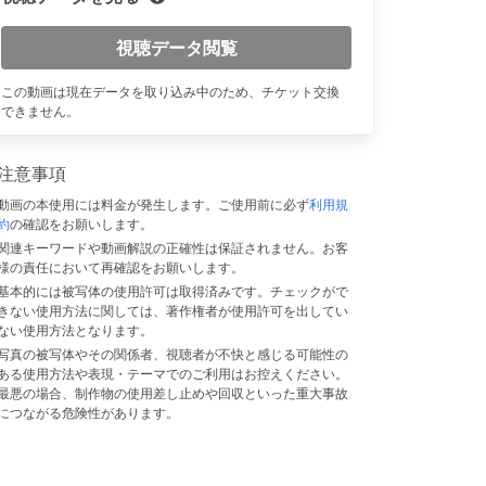
視聴データ閲覧
この動画は現在データを取り込み中のため、チケット交換
できません。
注意事項
動画の本使用には料金が発生します。ご使用前に必ず
利用規
約
の確認をお願いします。
関連キーワードや動画解説の正確性は保証されません。お客
様の責任において再確認をお願いします。
基本的には被写体の使用許可は取得済みです。チェックがで
きない使用方法に関しては、著作権者が使用許可を出してい
ない使用方法となります。
写真の被写体やその関係者、視聴者が不快と感じる可能性の
ある使用方法や表現・テーマでのご利用はお控えください。
最悪の場合、制作物の使用差し止めや回収といった重大事故
につながる危険性があります。