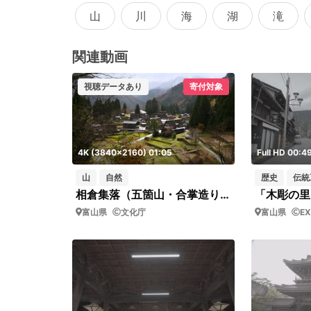
山
川
海
湖
滝
関連動画
視聴データあり
寄付対象
4K (3840x2160) 01:05
Full HD 00:4
山
自然
歴史
伝統
相倉集落（五箇山・合掌造り集落・FIX/パーン撮影）
「木彫の里
富山県
文化庁
富山県
EX