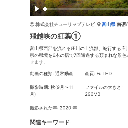
Play
株式会社チューリップテレビ
富山県
南砺
飛越峡の紅葉①
富山県西部を流れる庄川の上流部、蛇行する庄川
県の県境を6本の橋で7回通過する類まれな景
せます。
動画の種類: 通常動画
画質: Full HD
撮影時期: 秋(9月〜11
ファイルの大きさ:
月)
296MB
撮影された年: 2020 年
関連キーワード