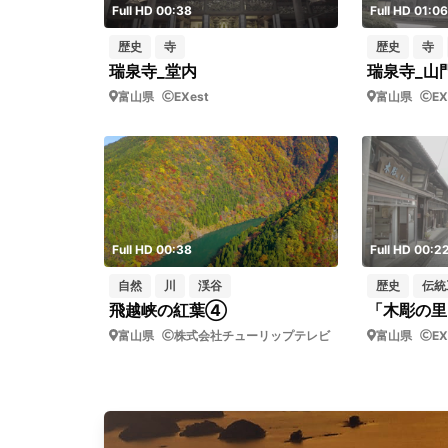
Full HD 00:38
Full HD 01:06
歴史
寺
歴史
寺
瑞泉寺_堂内
瑞泉寺_山
富山県
EXest
富山県
EX
Full HD 00:38
Full HD 00:2
自然
川
渓谷
歴史
伝統
飛越峡の紅葉④
富山県
株式会社チューリップテレビ
富山県
EX