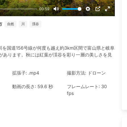
00:59
Mute
Settings
PIP
Enter
fullscree
市
自然
川
渓谷
を国道156号線が何度も越え約3km区間で富山県と岐阜
色があります。秋には紅葉が渓谷を彩り一層の美しさを見
拡張子: .mp4
撮影方法: ドローン
動画の長さ: 59.6 秒
フレームレート: 30
fps