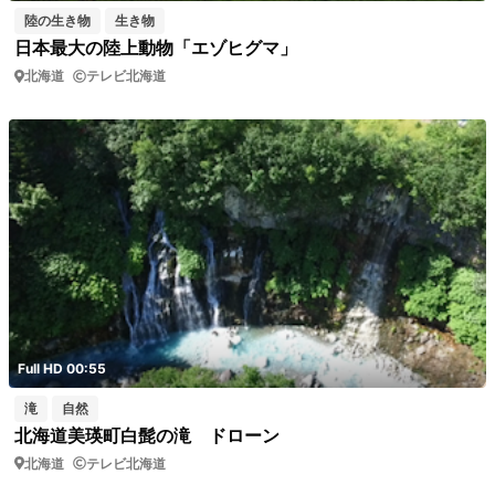
陸の生き物
生き物
日本最大の陸上動物「エゾヒグマ」
北海道
テレビ北海道
Full HD 00:55
滝
自然
北海道美瑛町白髭の滝 ドローン
北海道
テレビ北海道