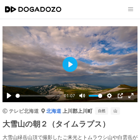
Play
01:07
Play
Mute
Settings
PIP
Ent
テレビ北海道
北海道
上川郡上川町
ful
自然
山
大雪山の朝２（タイムラプス）
大雪山緑岳山頂で撮影したご来光とトムラウシ山や白雲岳が