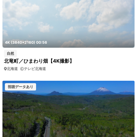
4K (3840x2160) 00:56
自然
北竜町／ひまわり畑【4K撮影】
北海道
テレビ北海道
視聴データあり