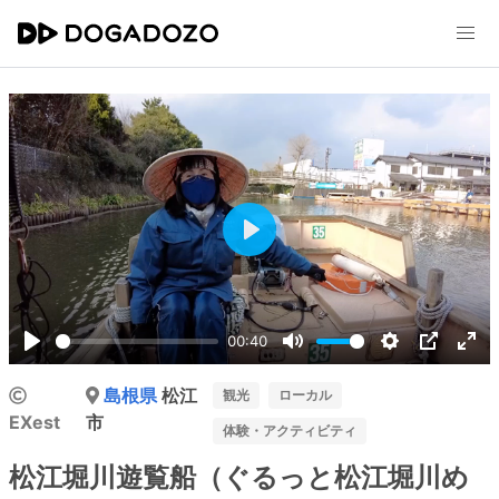
Play
00:40
Play
Mute
Settings
PIP
Ent
島根県
松江
ful
観光
ローカル
EXest
市
体験・アクティビティ
松江堀川遊覧船（ぐるっと松江堀川め