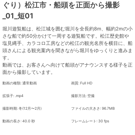
ぐり）松江市・船頭を正面から撮影
_01_短01
堀川遊覧船は、松江城を囲む堀川を全長約8m、幅約2mの小
さな船で約50分かけて一周する遊覧船です。松江歴史館や
塩見縄手、カラコロ工房などの松江の観光名所を横目に、船
頭さんによる観光案内を聞きながら堀川をゆっくりと進みま
す。
動画では、お客さんへ向けて船頭がアナウンスする様子を正
面から撮影しています。
動画の種類: 通常動画
画質: Full HD
拡張子: .mp4
撮影方法: 空撮
撮影時期: 冬(12月〜2月)
ファイルの大きさ: 96.7MB
動画の長さ: 40.0 秒
フレームレート: 30 fps