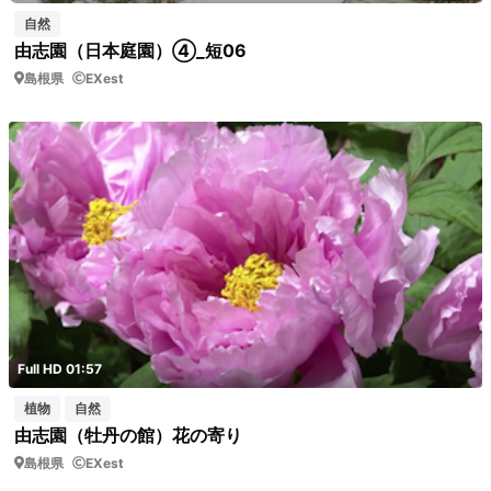
自然
由志園（日本庭園）④_短06
島根県
EXest
Full HD 01:57
植物
自然
由志園（牡丹の館）花の寄り
島根県
EXest