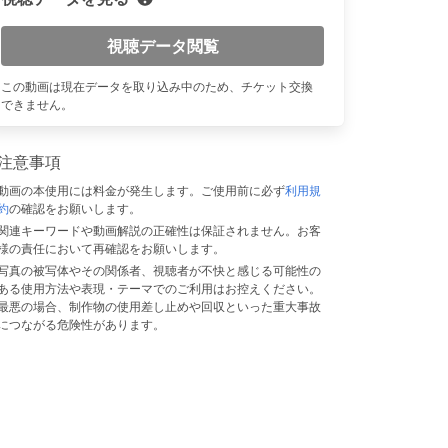
視聴データ閲覧
n
この動画は現在データを取り込み中のため、チケット交換
できません。
注意事項
動画の本使用には料金が発生します。ご使用前に必ず
利用規
約
の確認をお願いします。
関連キーワードや動画解説の正確性は保証されません。お客
様の責任において再確認をお願いします。
写真の被写体やその関係者、視聴者が不快と感じる可能性の
ある使用方法や表現・テーマでのご利用はお控えください。
最悪の場合、制作物の使用差し止めや回収といった重大事故
につながる危険性があります。