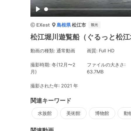
Play
EXest
島根県
松江市
観光
松江堀川遊覧船（ぐるっと松江堀
動画の種類: 通常動画
画質: Full HD
撮影時期: 冬(12月〜2
ファイルの大きさ:
月)
63.7MB
撮影された年: 2021 年
関連キーワード
水族館
美術館
博物館
動
関連動画