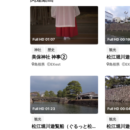
Full HD 01:07
Full HD 00:19
神社
歴史
観光
美保神社 神事②
島根県
EXest
島根県
EX
Full HD 01:23
Full HD 00:0
観光
観光
松江堀川遊覧船（ぐるっと松江堀川めぐり）_13