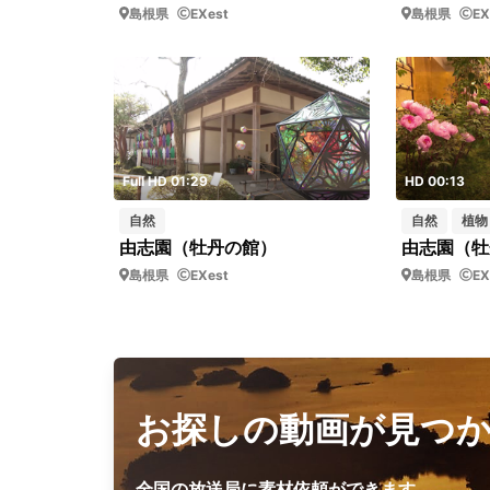
島根県
EXest
島根県
EX
Full HD 01:29
HD 00:13
自然
自然
植物
由志園（牡丹の館）
島根県
EXest
島根県
EX
お探しの動画が見つ
全国の放送局に素材依頼ができます。