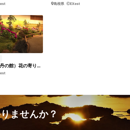
est
島根県
EXest
由志園（牡丹の館）花の寄り_短05
est
かりませんか？