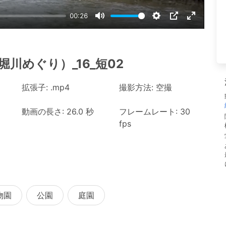
00:26
Mute
Settings
PIP
Enter
fullscree
川めぐり）_16_短02
拡張子: .mp4
撮影方法: 空撮
動画の長さ: 26.0 秒
フレームレート: 30
fps
物園
公園
庭園