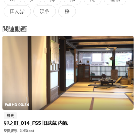
田んぼ
渓谷
桜
関連動画
Full HD 00:34
歴史
卯之町_014_FS5 旧武蔵 内観
愛媛県
EXest