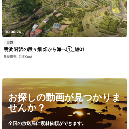
HD 00:26
自然
明浜 狩浜の段々畑 畑から海へ①_短01
愛媛県
EXest
お探しの動画が見つかりま
せんか？
全国の放送局に素材依頼ができます。