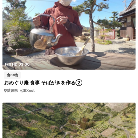
Full HD 03:30
食べ物
おめぐり庵 食事 そばがきを作る②
愛媛県
EXest