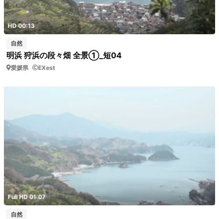
HD 00:13
自然
明浜 狩浜の段々畑 全景①_短04
愛媛県
EXest
Full HD 01:07
自然