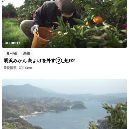
HD 00:17
食べ物
果物
明浜みかん 鳥よけを外す②_短02
愛媛県
EXest