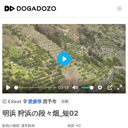
Play
00:19
Play
Mute
Settings
PIP
Ent
EXest
愛媛県
西予市
ful
自然
明浜 狩浜の段々畑_短02
動画の種類: 通常動画
画質: HD