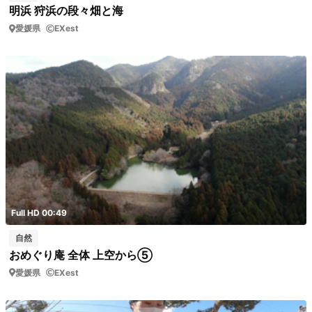
明浜 狩浜の段々畑と海
愛媛県
EXest
Full HD 00:49
自然
おめぐり庵 全体 上空から⑤
愛媛県
EXest