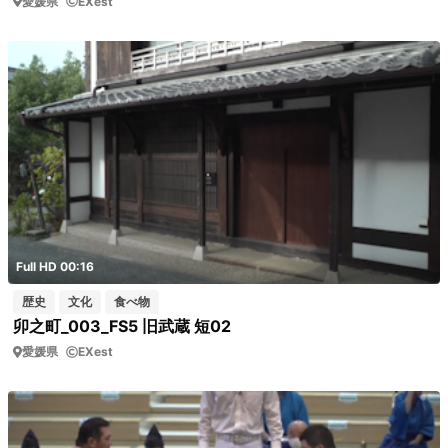
愛媛県
EXest
Full HD 00:16
歴史
文化
食べ物
卯之町_003_FS5 旧武蔵 短02
愛媛県
EXest