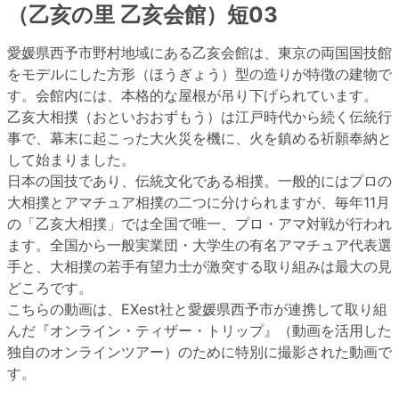
（乙亥の里 乙亥会館）短03
愛媛県西予市野村地域にある乙亥会館は、東京の両国国技館
をモデルにした方形（ほうぎょう）型の造りが特徴の建物で
す。会館内には、本格的な屋根が吊り下げられています。
乙亥大相撲（おといおおずもう）は江戸時代から続く伝統行
事で、幕末に起こった大火災を機に、火を鎮める祈願奉納と
して始まりました。
日本の国技であり、伝統文化である相撲。一般的にはプロの
大相撲とアマチュア相撲の二つに分けられますが、毎年11月
の「乙亥大相撲」では全国で唯一、プロ・アマ対戦が行われ
ます。全国から一般実業団・大学生の有名アマチュア代表選
手と、大相撲の若手有望力士が激突する取り組みは最大の見
どころです。
こちらの動画は、EXest社と愛媛県西予市が連携して取り組
んだ『オンライン・ティザー・トリップ』（動画を活用した
独自のオンラインツアー）のために特別に撮影された動画で
す。