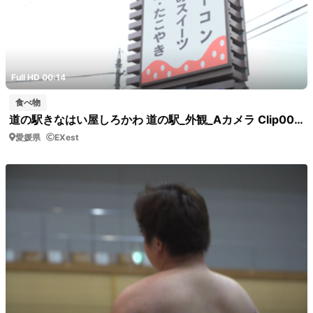
Full HD 00:14
食べ物
道の駅きなはい屋しろかわ 道の駅_外観_Aカメラ Clip0042 道の駅 看板下
愛媛県
EXest