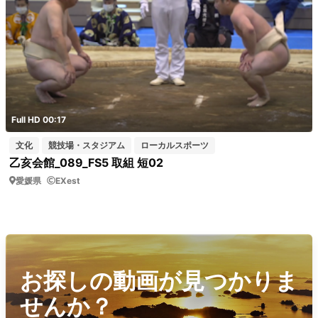
Full HD 00:17
文化
競技場・スタジアム
ローカルスポーツ
乙亥会館_089_FS5 取組 短02
愛媛県
EXest
お探しの動画が見つかりま
せんか？