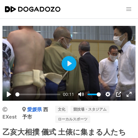
Play
00:11
Play
Mute
Settings
PIP
Ent
愛媛県
西
ful
文化
競技場・スタジアム
EXest
予市
ローカルスポーツ
乙亥大相撲 儀式 土俵に集まる人たち