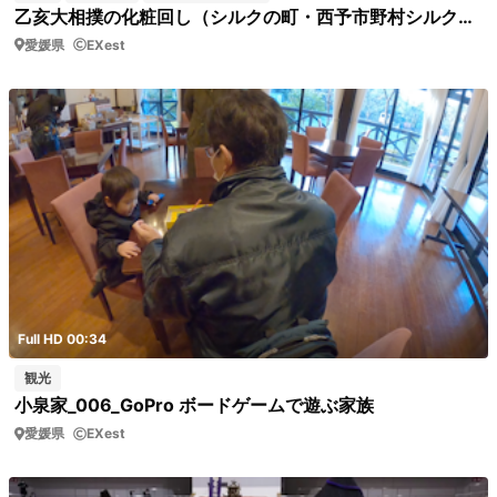
乙亥大相撲の化粧回し（シルクの町・西予市野村シルク博物館 ）展示品アップ
愛媛県
EXest
Full HD 00:34
観光
小泉家_006_GoPro ボードゲームで遊ぶ家族
愛媛県
EXest