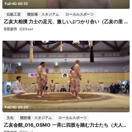
Full HD 00:10
伝統工芸
競技場・スタジアム
ローカルスポーツ
乙亥大相撲 力士の足元、激しいぶつかり合い（乙亥の里 乙亥会館） 短04
愛媛県
EXest
Full HD 00:20
文化
競技場・スタジアム
ローカルスポーツ
乙亥会館_016_OSMO 一斉に四股を踏む力士たち（大人編）短02