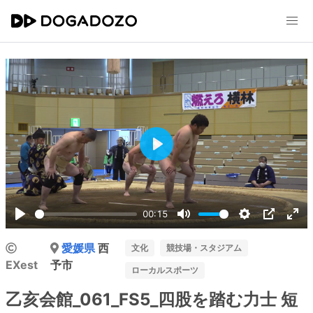
Play
00:15
Play
Mute
Settings
PIP
Ent
愛媛県
西
ful
文化
競技場・スタジアム
EXest
予市
ローカルスポーツ
乙亥会館_061_FS5_四股を踏む力士 短