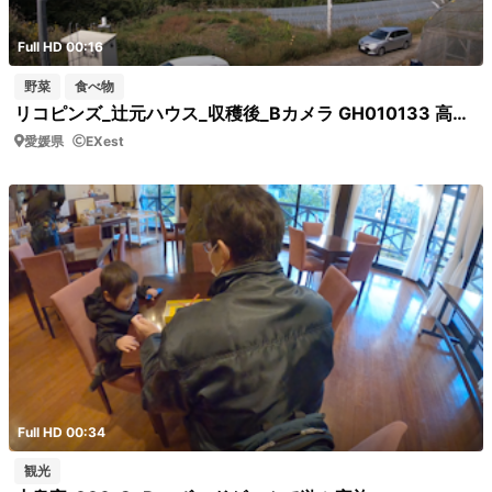
Full HD 00:16
野菜
食べ物
リコピンズ_辻元ハウス_収穫後_Bカメラ GH010133 高台の道から見たビニールハウス周辺
愛媛県
EXest
Full HD 00:34
観光