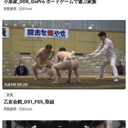
小泉家_006_GoPro ボードゲームで遊ぶ家族
愛媛県
EXest
Full HD 00:20
文化
乙亥会館_051_FS5_取組
愛媛県
EXest