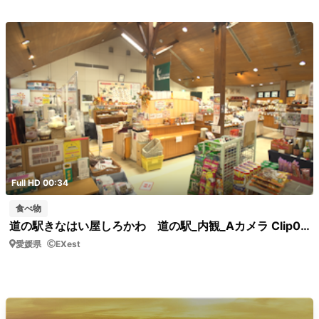
Full HD 00:34
食べ物
道の駅きなはい屋しろかわ 道の駅_内観_Aカメラ Clip0005 道の駅 内観 道の駅 内観 引き
愛媛県
EXest