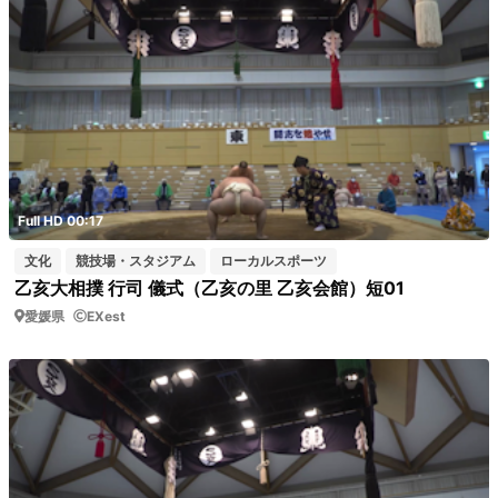
Full HD 00:17
文化
競技場・スタジアム
ローカルスポーツ
乙亥大相撲 行司 儀式（乙亥の里 乙亥会館）短01
愛媛県
EXest