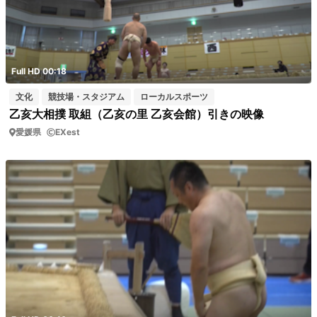
Full HD 00:18
文化
競技場・スタジアム
ローカルスポーツ
乙亥大相撲 取組（乙亥の里 乙亥会館）引きの映像
愛媛県
EXest