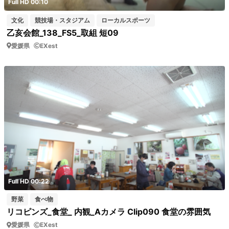
Full HD 00:10
文化
競技場・スタジアム
ローカルスポーツ
乙亥会館_138_FS5_取組 短09
愛媛県
EXest
Full HD 00:22
野菜
食べ物
リコピンズ_食堂_ 内観_Aカメラ Clip090 食堂の雰囲気
愛媛県
EXest