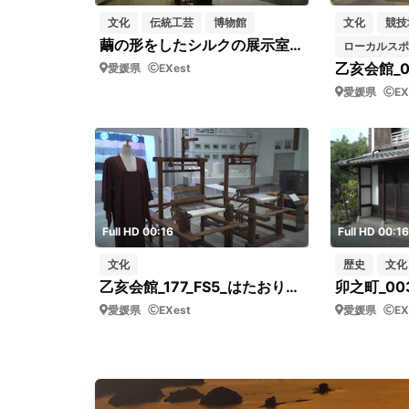
文化
伝統工芸
博物館
文化
競技
繭の形をしたシルクの展示室（シルクの町・西予市野村シルク博物館）上から下へパーン
ローカルスポ
愛媛県
EXest
愛媛県
EX
Full HD 00:16
Full HD 00:16
文化
歴史
文化
乙亥会館_177_FS5_はたおり機と服を着たマネキン
卯之町_003
愛媛県
EXest
愛媛県
EX