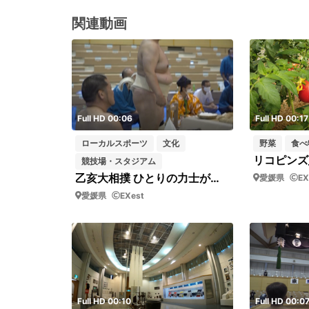
関連動画
Full HD 00:06
Full HD 00:17
ローカルスポーツ
文化
野菜
食べ
競技場・スタジアム
乙亥大相撲 ひとりの力士が土俵に上がる（乙亥の里 乙亥会館）
愛媛県
EX
愛媛県
EXest
Full HD 00:10
Full HD 00:0