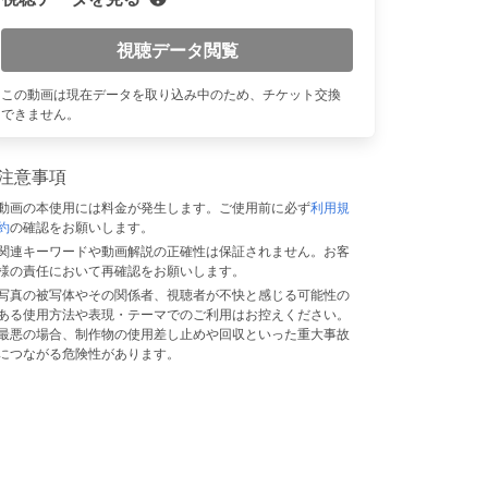
視聴データ閲覧
n
この動画は現在データを取り込み中のため、チケット交換
できません。
注意事項
動画の本使用には料金が発生します。ご使用前に必ず
利用規
約
の確認をお願いします。
関連キーワードや動画解説の正確性は保証されません。お客
様の責任において再確認をお願いします。
写真の被写体やその関係者、視聴者が不快と感じる可能性の
ある使用方法や表現・テーマでのご利用はお控えください。
最悪の場合、制作物の使用差し止めや回収といった重大事故
につながる危険性があります。