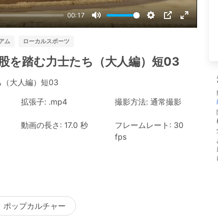
00:17
Mute
Settings
PIP
Enter
fullscree
アム
ローカルスポーツ
に四股を踏む力士たち（大人編）短03
ち（大人編）短03
拡張子: .mp4
撮影方法: 通常撮影
動画の長さ: 17.0 秒
フレームレート: 30
fps
ポップカルチャー