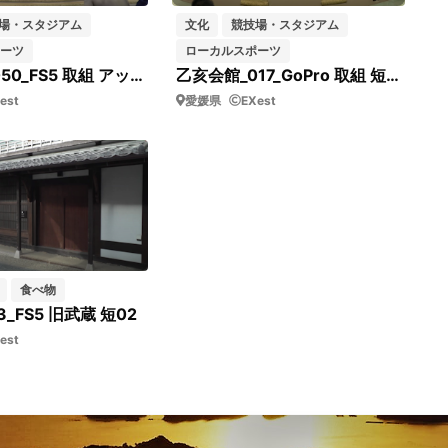
場・スタジアム
文化
競技場・スタジアム
ーツ
ローカルスポーツ
乙亥会館_050_FS5 取組 アップ 短05
乙亥会館_017_GoPro 取組 短02
est
愛媛県
EXest
食べ物
_FS5 旧武蔵 短02
est