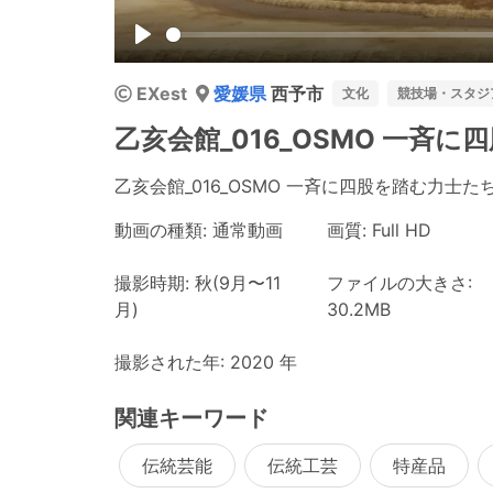
Play
EXest
愛媛県
西予市
文化
競技場・スタジ
乙亥会館_016_OSMO 一斉
乙亥会館_016_OSMO 一斉に四股を踏む力士た
動画の種類: 通常動画
画質: Full HD
撮影時期: 秋(9月〜11
ファイルの大きさ:
月)
30.2MB
撮影された年: 2020 年
関連キーワード
伝統芸能
伝統工芸
特産品