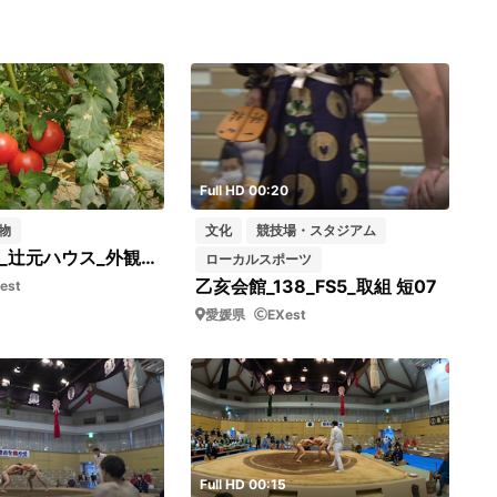
Full HD 00:20
物
文化
競技場・スタジアム
リコピンズ_辻元ハウス_外観_畑_Cカメラ DJI_0282 手持ちカメラでのビニールハウス
ローカルスポーツ
乙亥会館_138_FS5_取組 短07
est
愛媛県
EXest
7
Full HD 00:15