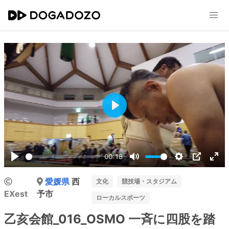
Play
00:18
Play
Mute
Settings
PIP
Ent
愛媛県
西
ful
文化
競技場・スタジアム
EXest
予市
ローカルスポーツ
乙亥会館_016_OSMO 一斉に四股を踏