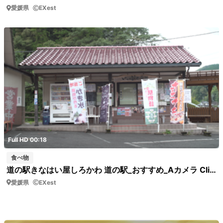
愛媛県
EXest
Full HD 00:18
食べ物
道の駅きなはい屋しろかわ 道の駅_おすすめ_Aカメラ Clip0041 いっぷく茶屋 外観
愛媛県
EXest