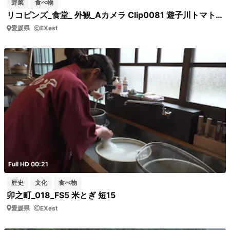
野菜
食べ物
リコピンズ_食堂_ 外観_Aカメラ Clip0081 遊子川トマトの旗 食堂ゆすかわの左手入り口にある旗
愛媛県
EXest
Full HD 00:21
歴史
文化
食べ物
卯之町_018_FS5 米とぎ 短15
愛媛県
EXest