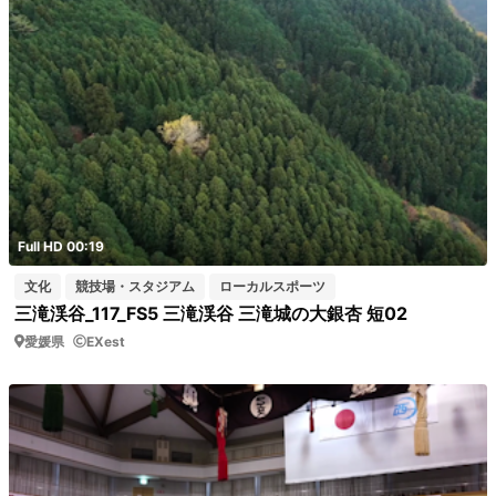
Full HD 00:19
文化
競技場・スタジアム
ローカルスポーツ
三滝渓谷_117_FS5 三滝渓谷 三滝城の大銀杏 短02
愛媛県
EXest