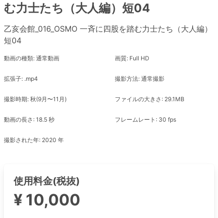
む力士たち（大人編）短04
乙亥会館_016_OSMO 一斉に四股を踏む力士たち（大人編）
短04
動画の種類: 通常動画
画質: Full HD
拡張子: .mp4
撮影方法: 通常撮影
撮影時期: 秋(9月〜11月)
ファイルの大きさ: 29.1MB
動画の長さ: 18.5 秒
フレームレート: 30 fps
撮影された年: 2020 年
使用料金(税抜)
¥ 10,000