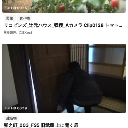
Full HD 00:15
野菜
食べ物
リコピンズ_辻元ハウス_収穫_Aカメラ Clip0128 トマトの収穫
愛媛県
EXest
Full HD 00:19
建造物
卯之町_003_FS5 旧武蔵 上に開く扉