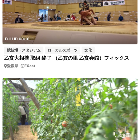
Full HD 00:10
競技場・スタジアム
ローカルスポーツ
文化
乙亥大相撲 取組 終了 （乙亥の里 乙亥会館）フィックス
愛媛県
EXest