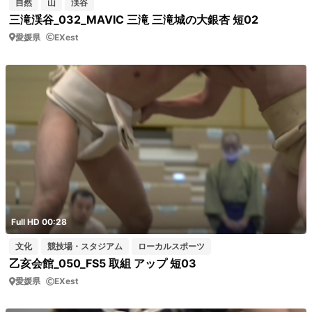
自然
山
渓谷
三滝渓谷_032_MAVIC 三滝 三滝城の大銀杏 短02
愛媛県
EXest
Full HD 00:28
文化
競技場・スタジアム
ローカルスポーツ
乙亥会館_050_FS5 取組 アップ 短03
愛媛県
EXest