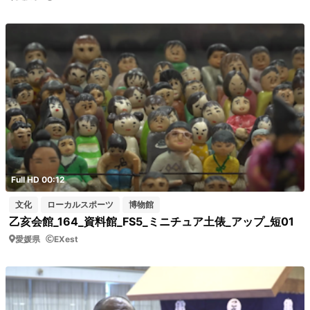
Full HD 00:12
文化
ローカルスポーツ
博物館
乙亥会館_164_資料館_FS5_ミニチュア土俵_アップ_短01
愛媛県
EXest