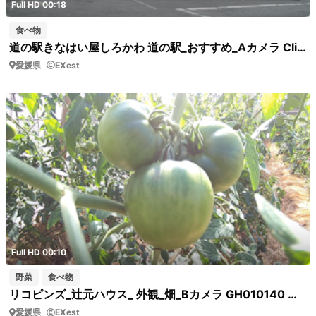
Full HD 00:18
食べ物
道の駅きなはい屋しろかわ 道の駅_おすすめ_Aカメラ Clip0041 いっぷく茶屋 外観
愛媛県
EXest
Full HD 00:10
野菜
食べ物
リコピンズ_辻元ハウス_ 外観_畑_Bカメラ GH010140 トマトビニールハウス内
愛媛県
EXest