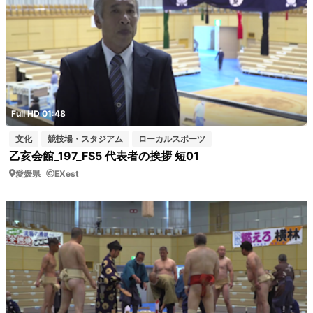
Full HD 01:48
文化
競技場・スタジアム
ローカルスポーツ
乙亥会館_197_FS5 代表者の挨拶 短01
愛媛県
EXest