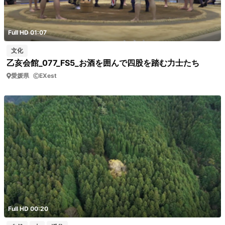
Full HD 01:07
文化
乙亥会館_077_FS5_お酒を囲んで四股を踏む力士たち
愛媛県
EXest
Full HD 00:20