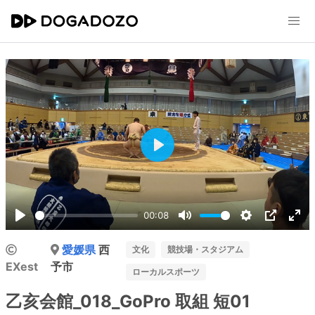
Play
00:08
Play
Mute
Settings
PIP
Ent
愛媛県
西
ful
文化
競技場・スタジアム
EXest
予市
ローカルスポーツ
乙亥会館_018_GoPro 取組 短01