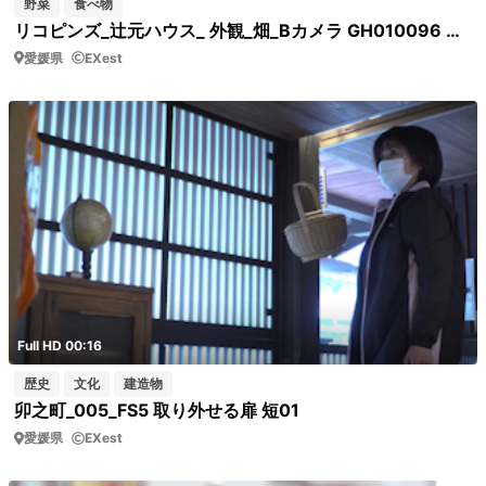
野菜
食べ物
リコピンズ_辻元ハウス_ 外観_畑_Bカメラ GH010096 トマトビニールハウス入口
愛媛県
EXest
Full HD 00:16
歴史
文化
建造物
卯之町_005_FS5 取り外せる扉 短01
愛媛県
EXest