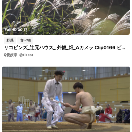
Full HD 00:17
野菜
食べ物
リコピンズ_辻元ハウス_ 外観_畑_Aカメラ Clip0166 ビニールハウスの外 すすき
愛媛県
EXest