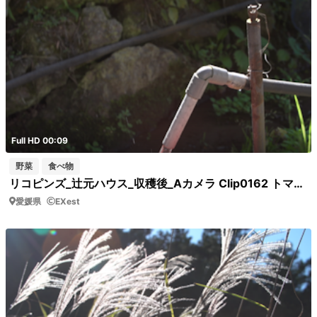
Full HD 00:09
野菜
食べ物
リコピンズ_辻元ハウス_収穫後_Aカメラ Clip0162 トマトを洗う様子
愛媛県
EXest