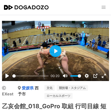
Play
00:20
Play
Mute
Settings
PIP
Ent
愛媛県
西
ful
文化
競技場・スタジアム
EXest
予市
ローカルスポーツ
乙亥会館_018_GoPro 取組 行司目線 短