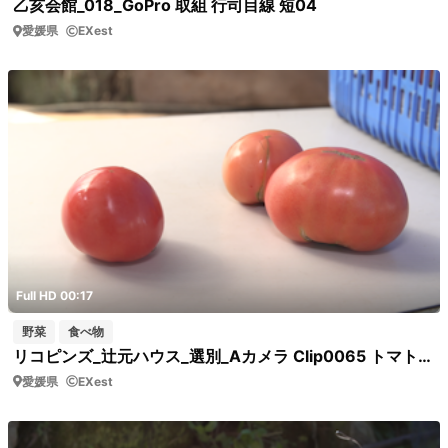
乙亥会館_018_GoPro 取組 行司目線 短04
愛媛県
EXest
Full HD 00:17
野菜
食べ物
リコピンズ_辻元ハウス_選別_Aカメラ Clip0065 トマト比較
愛媛県
EXest