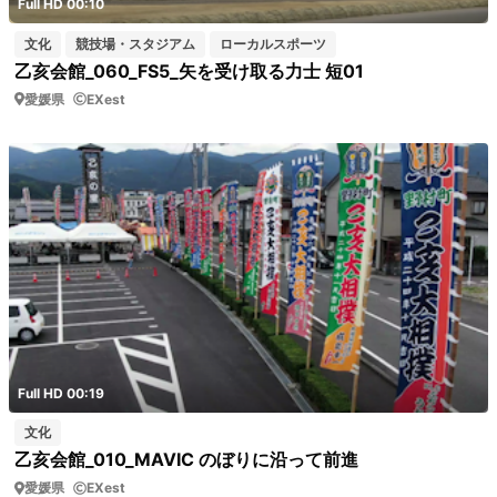
Full HD 00:10
文化
競技場・スタジアム
ローカルスポーツ
乙亥会館_060_FS5_矢を受け取る力士 短01
愛媛県
EXest
Full HD 00:19
文化
乙亥会館_010_MAVIC のぼりに沿って前進
愛媛県
EXest