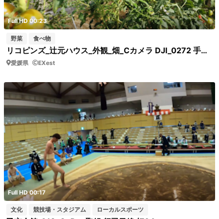
Full HD 00:23
野菜
食べ物
リコピンズ_辻元ハウス_外観_畑_Cカメラ DJI_0272 手持ちカメラでのビニールハウス
愛媛県
EXest
Full HD 00:17
文化
競技場・スタジアム
ローカルスポーツ