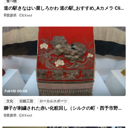
食べ物
道の駅きなはい屋しろかわ 道の駅_おすすめ_Aカメラ Clip0026 道の駅 おすすめ商品
愛媛県
EXest
Full HD 00:06
文化
伝統工芸
ローカルスポーツ
獅子が刺繍された赤い化粧回し（シルクの町・西予市野村シルク博物館 ）フィックス
愛媛県
EXest