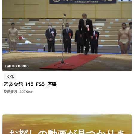
Full HD 00:08
文化
乙亥会館_145_FS5_序盤
愛媛県
EXest
お探しの動画が見つかりま