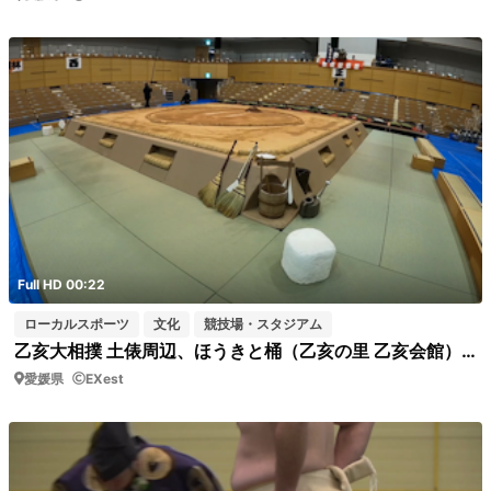
Full HD 00:22
ローカルスポーツ
文化
競技場・スタジアム
乙亥大相撲 土俵周辺、ほうきと桶（乙亥の里 乙亥会館）周囲を歩く
愛媛県
EXest