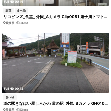
Full HD 00:16
野菜
食べ物
リコピンズ_食堂_ 外観_Aカメラ Clip0081 遊子川トマトの旗 食堂ゆすかわの左手入り口にある旗
愛媛県
EXest
Full HD 00:12
食べ物
道の駅きなはい屋しろかわ 道の駅_外観_Bカメラ GH010074 道の駅 看板
愛媛県
EXest