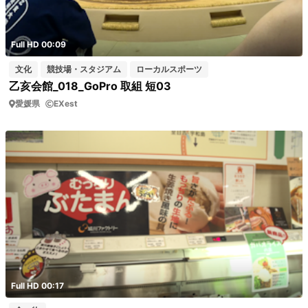
Full HD 00:09
文化
競技場・スタジアム
ローカルスポーツ
乙亥会館_018_GoPro 取組 短03
愛媛県
EXest
Full HD 00:17