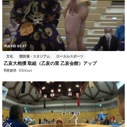
Full HD 01:37
文化
競技場・スタジアム
ローカルスポーツ
乙亥大相撲 取組（乙亥の里 乙亥会館）アップ
愛媛県
EXest