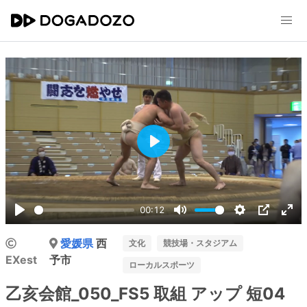
Play
00:12
Play
Mute
Settings
PIP
Ent
愛媛県
西
ful
文化
競技場・スタジアム
EXest
予市
ローカルスポーツ
乙亥会館_050_FS5 取組 アップ 短04