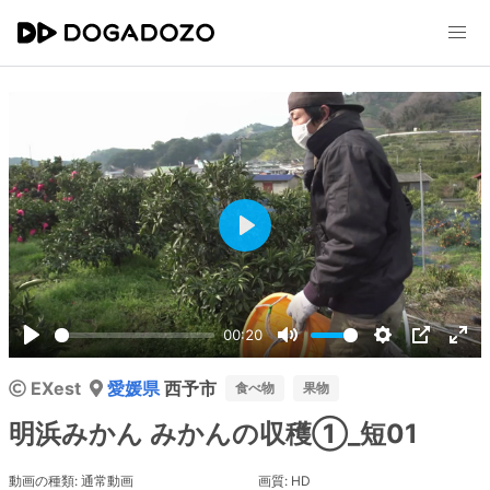
Play
00:20
Play
Mute
Settings
PIP
Ent
EXest
愛媛県
西予市
ful
食べ物
果物
明浜みかん みかんの収穫①_短01
動画の種類: 通常動画
画質: HD