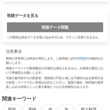
視聴データを見る
視聴データ閲覧
この動画は現在データを取り込み中のため、チケット交換できません。
注意事項
動画の本使用には料金が発生します。ご使用前に必ず
利用規約
の確認をお
願いします。
関連キーワードや動画解説の正確性は保証されません。お客様の責任にお
いて再確認をお願いします。
写真の被写体やその関係者、視聴者が不快と感じる可能性のある使用方法
や表現・テーマでのご利用はお控えください。最悪の場合、制作物の使用
差し止めや回収といった重大事故につながる危険性があります。
関連キーワード
野菜
果物
肉
魚
郷土料理