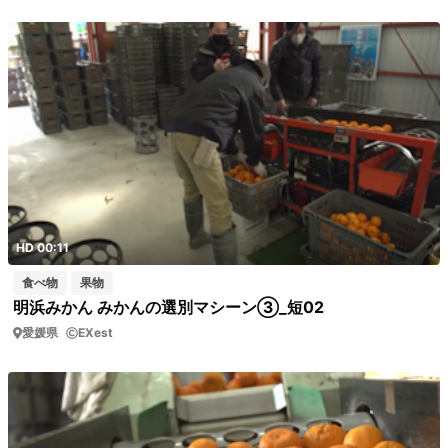
HD 00:11
食べ物
果物
明浜みかん みかんの選別マシーン③_短02
愛媛県
EXest