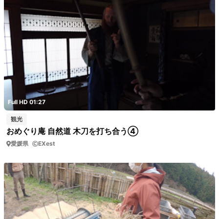
Full HD 01:27
観光
おめぐり庵 自然道 木刀を打ち合う④
愛媛県
EXest