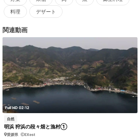
料理
デザート
関連動画
Full HD 02:12
自然
明浜 狩浜の段々畑と漁村①
愛媛県
EXest