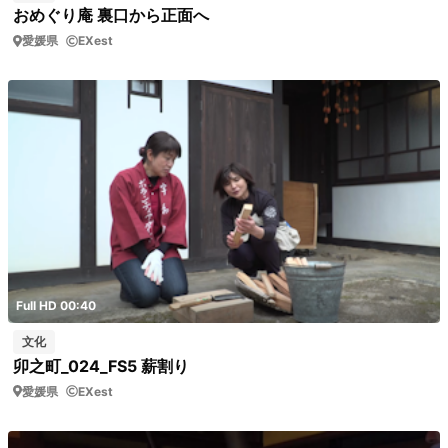
おめぐり庵 裏口から正面へ
愛媛県
EXest
Full HD 00:40
文化
卯之町_024_FS5 薪割り
愛媛県
EXest