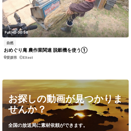
Full HD 00:56
自然
おめぐり庵 農作業関連 脱穀機を使う①
愛媛県
EXest
お探しの動画が見つかりま
せんか？
全国の放送局に素材依頼ができます。