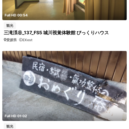
Full HD 00:54
観光
三滝渓谷_137_FS5 城川視覚体験館 びっくりハウス
愛媛県
EXest
Full HD 01:02
観光