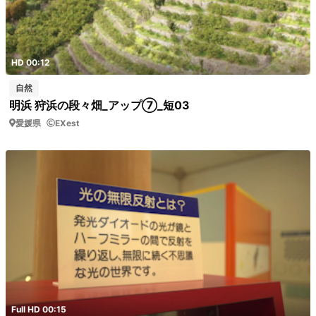
HD 00:12
自然
明浜 狩浜の段々畑_アップ⑦_短03
愛媛県
EXest
Full HD 00:15