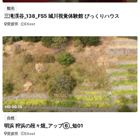
観光
三滝渓谷_138_FS5 城川視覚体験館 びっくりハウス
愛媛県
EXest
HD 00:15
自然
明浜 狩浜の段々畑_アップ⑥_短01
愛媛県
EXest