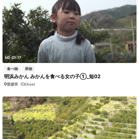
HD 01:17
食べ物
果物
明浜みかん みかんを食べる女の子①_短02
愛媛県
EXest