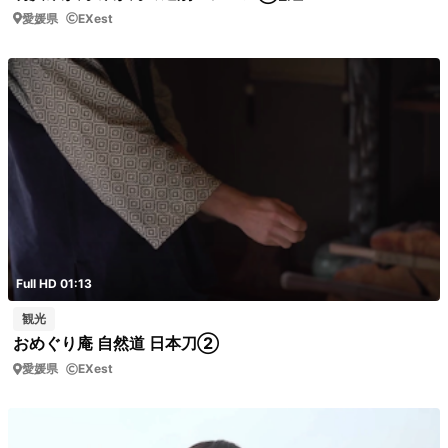
愛媛県
EXest
Full HD 01:13
観光
おめぐり庵 自然道 日本刀②
愛媛県
EXest