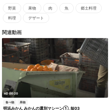
野菜
果物
肉
魚
郷土料理
料理
デザート
関連動画
HD 00:20
食べ物
果物
明浜みかん みかんの選別マシーン①_短03