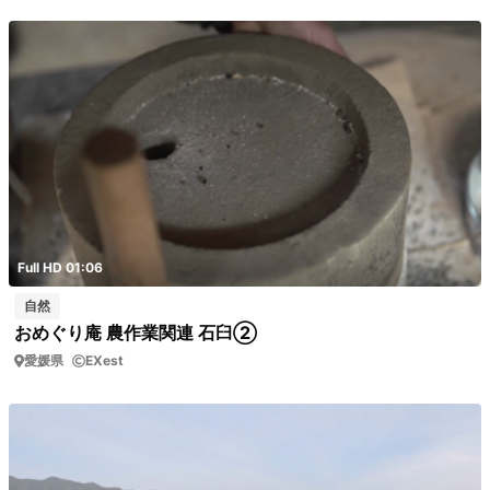
Full HD 01:06
自然
おめぐり庵 農作業関連 石臼②
愛媛県
EXest