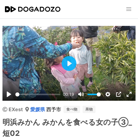
Play
00:19
Play
Mute
Settings
PIP
Ent
EXest
愛媛県
西予市
ful
食べ物
果物
明浜みかん みかんを食べる女の子③_
短02