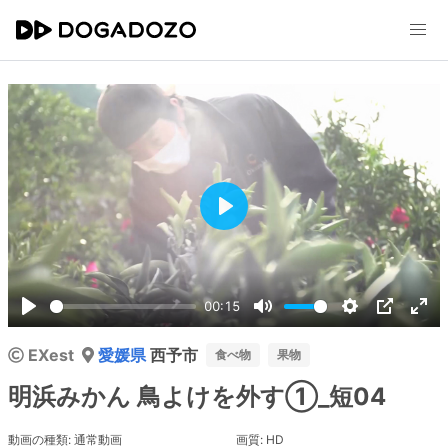
Play
00:15
Play
Mute
Settings
PIP
Ent
EXest
愛媛県
西予市
ful
食べ物
果物
明浜みかん 鳥よけを外す①_短04
動画の種類: 通常動画
画質: HD