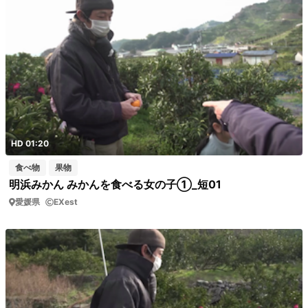
HD 01:20
食べ物
果物
明浜みかん みかんを食べる女の子①_短01
愛媛県
EXest