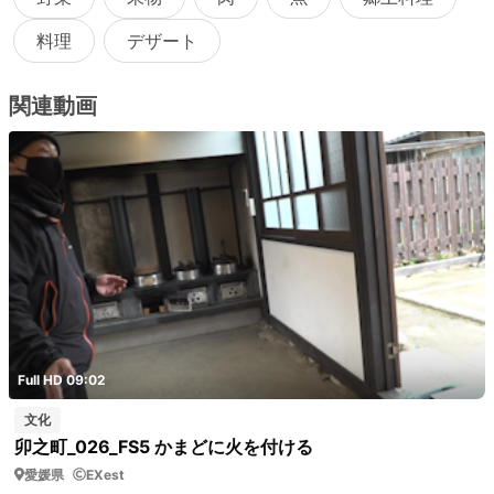
料理
デザート
関連動画
Full HD 09:02
文化
卯之町_026_FS5 かまどに火を付ける
愛媛県
EXest