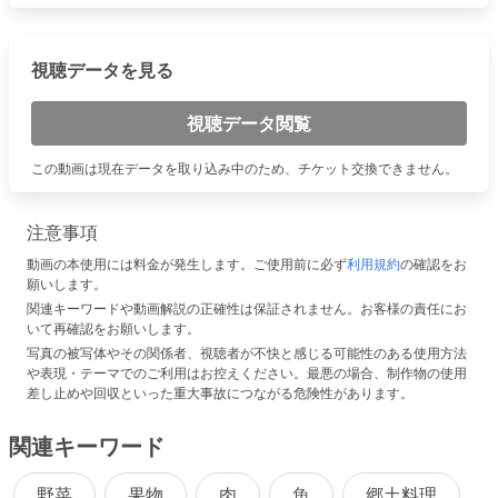
視聴データを見る
視聴データ閲覧
この動画は現在データを取り込み中のため、チケット交換できません。
注意事項
動画の本使用には料金が発生します。ご使用前に必ず
利用規約
の確認をお
願いします。
関連キーワードや動画解説の正確性は保証されません。お客様の責任にお
いて再確認をお願いします。
写真の被写体やその関係者、視聴者が不快と感じる可能性のある使用方法
や表現・テーマでのご利用はお控えください。最悪の場合、制作物の使用
差し止めや回収といった重大事故につながる危険性があります。
関連キーワード
野菜
果物
肉
魚
郷土料理