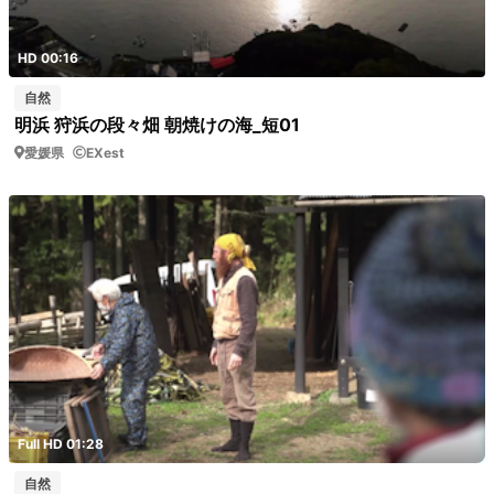
HD 00:16
自然
明浜 狩浜の段々畑 朝焼けの海_短01
愛媛県
EXest
Full HD 01:28
自然