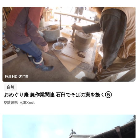
Full HD 01:19
自然
おめぐり庵 農作業関連 石臼でそばの実を挽く⑤
愛媛県
EXest