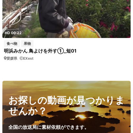
HD 00:22
食べ物
果物
明浜みかん 鳥よけを外す①_短01
愛媛県
EXest
お探しの動画が見つかりま
せんか？
全国の放送局に素材依頼ができます。