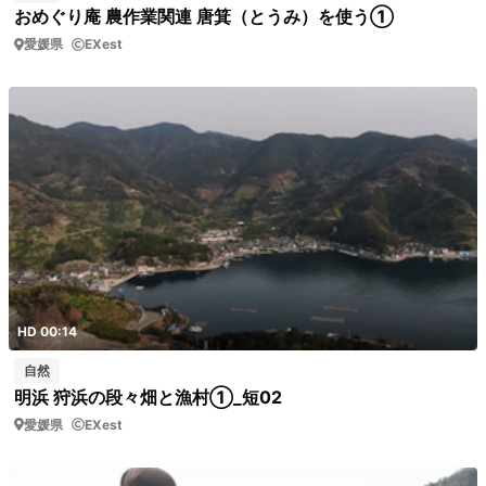
おめぐり庵 農作業関連 唐箕（とうみ）を使う①
愛媛県
EXest
HD 00:14
自然
明浜 狩浜の段々畑と漁村①_短02
愛媛県
EXest