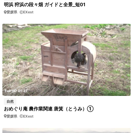
明浜 狩浜の段々畑 ガイドと全景_短01
愛媛県
EXest
Full HD 01:37
自然
おめぐり庵 農作業関連 唐箕（とうみ）①
愛媛県
EXest