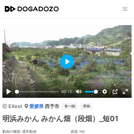
Play
00:15
Play
Mute
Settings
PIP
Ent
EXest
愛媛県
西予市
ful
食べ物
果物
明浜みかん みかん畑（段畑）_短01
動画の種類: 通常動画
画質: HD