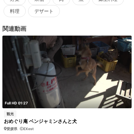
料理
デザート
関連動画
Full HD 01:27
観光
おめぐり庵 ベンジャミンさんと犬
愛媛県
EXest