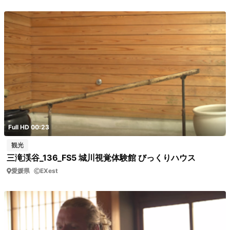
Full HD 00:23
観光
三滝渓谷_136_FS5 城川視覚体験館 びっくりハウス
愛媛県
EXest