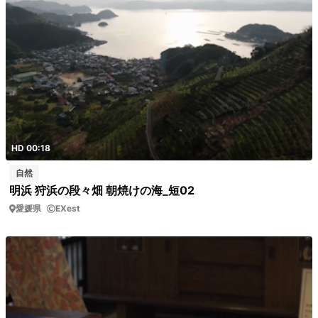
HD 00:18
自然
明浜 狩浜の段々畑 朝焼けの海_短02
愛媛県
EXest