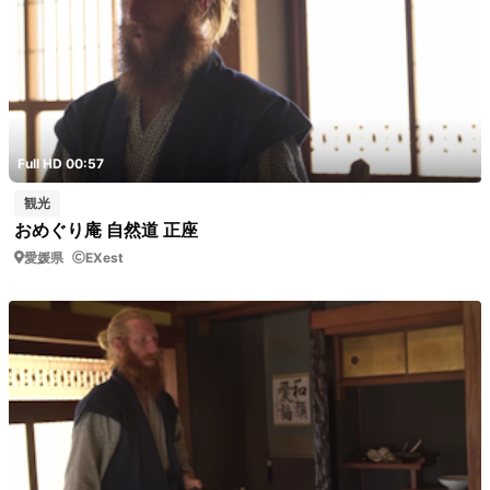
Full HD 00:57
観光
おめぐり庵 自然道 正座
愛媛県
EXest