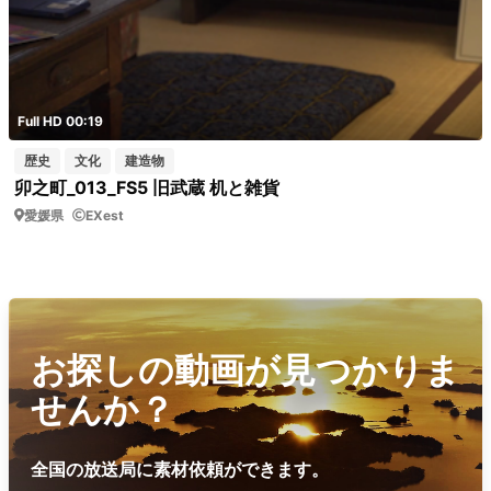
Full HD 00:19
歴史
文化
建造物
卯之町_013_FS5 旧武蔵 机と雑貨
愛媛県
EXest
お探しの動画が見つかりま
せんか？
全国の放送局に素材依頼ができます。