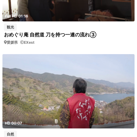
Full HD 01:16
観光
おめぐり庵 自然道 刀を持つ一連の流れ③
愛媛県
EXest
HD 00:07
自然