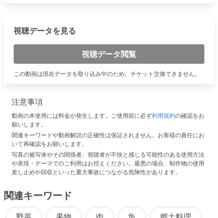
視聴データを見る
視聴データ閲覧
この動画は現在データを取り込み中のため、チケット交換できません。
注意事項
動画の本使用には料金が発生します。ご使用前に必ず
利用規約
の確認をお
願いします。
関連キーワードや動画解説の正確性は保証されません。お客様の責任にお
いて再確認をお願いします。
写真の被写体やその関係者、視聴者が不快と感じる可能性のある使用方法
や表現・テーマでのご利用はお控えください。最悪の場合、制作物の使用
差し止めや回収といった重大事故につながる危険性があります。
関連キーワード
野菜
果物
肉
魚
郷土料理