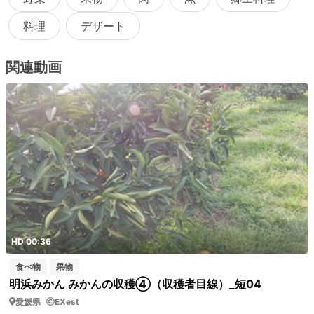
料理
デザート
関連動画
HD 00:36
食べ物
果物
明浜みかん みかんの収穫④（収穫者目線）_短04
愛媛県
EXest