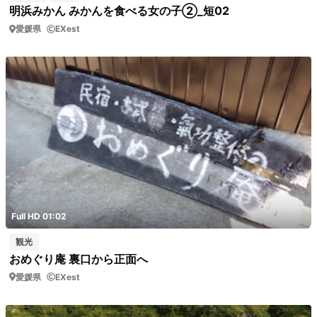
明浜みかん みかんを食べる女の子②_短02
愛媛県
EXest
Full HD 01:02
観光
おめぐり庵 裏口から正面へ
愛媛県
EXest