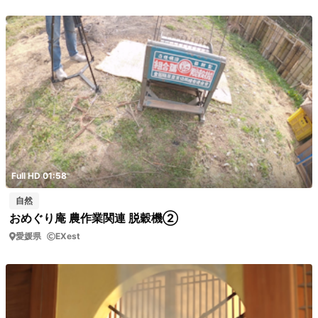
Full HD 01:58
自然
おめぐり庵 農作業関連 脱穀機②
愛媛県
EXest