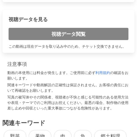
視聴データを見る
視聴データ閲覧
この動画は現在データを取り込み中のため、チケット交換できません。
注意事項
動画の本使用には料金が発生します。ご使用前に必ず
利用規約
の確認をお
願いします。
関連キーワードや動画解説の正確性は保証されません。お客様の責任にお
いて再確認をお願いします。
写真の被写体やその関係者、視聴者が不快と感じる可能性のある使用方法
や表現・テーマでのご利用はお控えください。最悪の場合、制作物の使用
差し止めや回収といった重大事故につながる危険性があります。
関連キーワード
野菜
果物
肉
魚
郷土料理