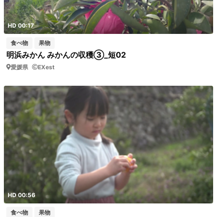
HD 00:17
食べ物
果物
明浜みかん みかんの収穫③_短02
愛媛県
EXest
HD 00:56
食べ物
果物