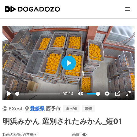
Play
00:14
Play
Mute
Settings
PIP
Ent
EXest
愛媛県
西予市
ful
食べ物
果物
明浜みかん 選別されたみかん_短01
動画の種類: 通常動画
画質: HD