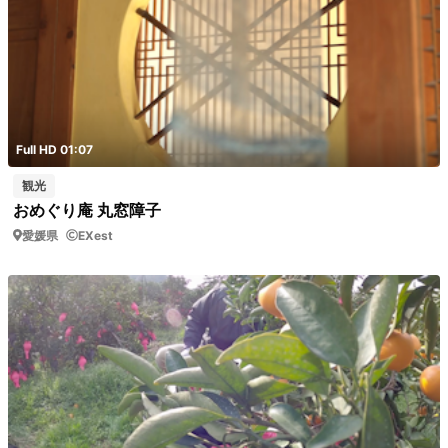
Full HD 01:07
観光
おめぐり庵 丸窓障子
愛媛県
EXest