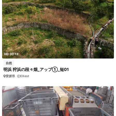
HD 00:13
自然
明浜 狩浜の段々畑_アップ①_短01
愛媛県
EXest