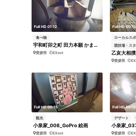
Full HD 01:12
Full HD 00:15
食べ物
ローカルスポ
宇和町卯之町 田力本願 かまどでお米を炊く⑨
競技場・スタ
愛媛県
EXest
愛媛県
EX
Full HD 00:15
Full HD 00:12
観光
デザート
小泉家_008_GoPro 絵画
愛媛県
EXest
愛媛県
EX