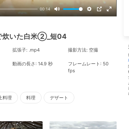
00:14
Mute
Settings
PIP
Enter
fullscree
で炊いた白米②_短04
拡張子: .mp4
撮影方法: 空撮
動画の長さ: 14.9 秒
フレームレート: 50
fps
土料理
料理
デザート