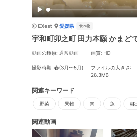
Play
EXest
愛媛県
食べ物
宇和町卯之町 田力本願 かまど
動画の種類: 通常動画
画質: HD
撮影時期: 春(3月〜5月)
ファイルの大きさ:
28.3MB
関連キーワード
野菜
果物
肉
魚
郷
関連動画