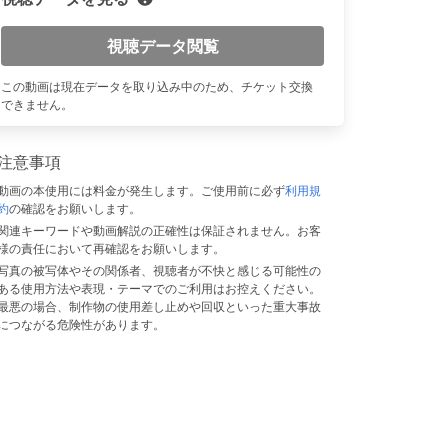
視聴データ閲覧
n
この動画は現在データを取り込み中のため、チケット交換
できません。
注意事項
動画の本使用には料金が発生します。ご使用前に必ず
利用規
約
の確認をお願いします。
関連キーワードや動画解説の正確性は保証されません。お客
様の責任において再確認をお願いします。
写真の被写体やその関係者、視聴者が不快と感じる可能性の
ある使用方法や表現・テーマでのご利用はお控えください。
最悪の場合、制作物の使用差し止めや回収といった重大事故
につながる危険性があります。