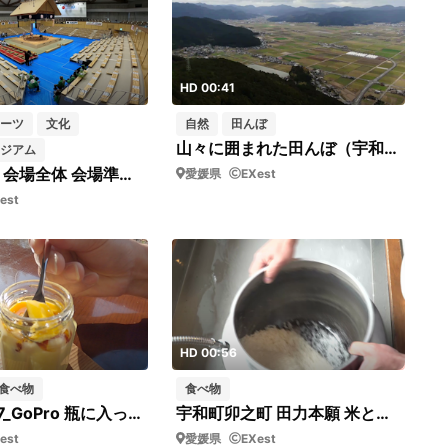
HD 00:41
ーツ
文化
自然
田んぼ
山々に囲まれた田んぼ（宇和米の産地・宇和町卯之町）ドローン映像 左から右へゆっくり移動
ジアム
乙亥大相撲 会場全体 会場準備（乙亥の里 乙亥会館）フィックス
愛媛県
EXest
est
HD 00:56
食べ物
食べ物
小泉家_037_GoPro 瓶に入ったプリンをすくう
宇和町卯之町 田力本願 米とぎ①_短04
est
愛媛県
EXest