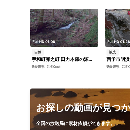
Full HD 01:08
Full HD 01:28
自然
観光
宇和町卯之町 田力本願の源流⑤
愛媛県
EXest
愛媛県
EX
お探しの動画が見つ
全国の放送局に素材依頼ができます。