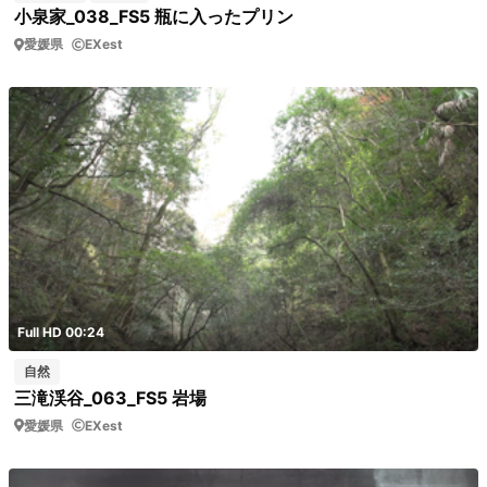
小泉家_038_FS5 瓶に入ったプリン
愛媛県
EXest
Full HD 00:24
自然
三滝渓谷_063_FS5 岩場
愛媛県
EXest