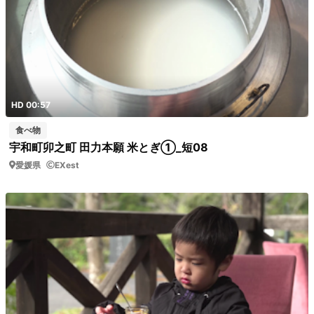
HD 00:57
食べ物
宇和町卯之町 田力本願 米とぎ①_短08
愛媛県
EXest