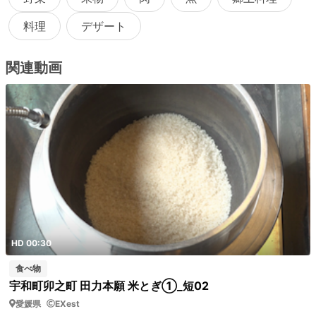
料理
デザート
関連動画
HD 00:30
食べ物
宇和町卯之町 田力本願 米とぎ①_短02
愛媛県
EXest