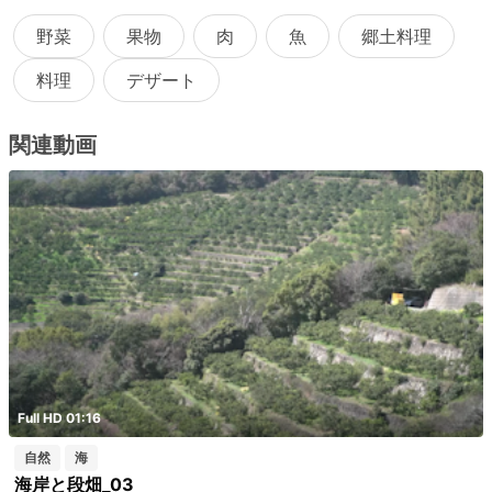
野菜
果物
肉
魚
郷土料理
料理
デザート
関連動画
Full HD 01:16
自然
海
海岸と段畑_03