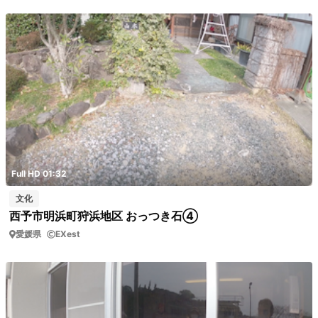
Full HD 01:32
文化
西予市明浜町狩浜地区 おっつき石④
愛媛県
EXest