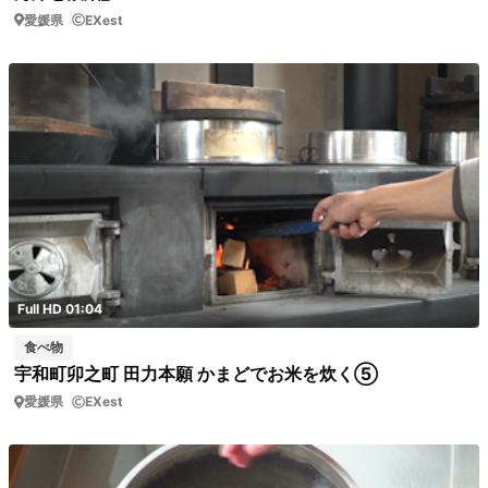
愛媛県
EXest
Full HD 01:04
食べ物
宇和町卯之町 田力本願 かまどでお米を炊く⑤
愛媛県
EXest