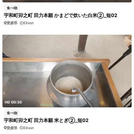
食べ物
宇和町卯之町 田力本願 かまどで炊いた白米②_短02
愛媛県
EXest
HD 00:30
食べ物
宇和町卯之町 田力本願 米とぎ②_短02
愛媛県
EXest