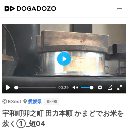
Play
00:29
Play
Mute
Settings
PIP
Ent
EXest
愛媛県
ful
食べ物
宇和町卯之町 田力本願 かまどでお米を
炊く①_短04