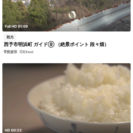
Full HD 01:09
観光
西予市明浜町 ガイド⑨ （絶景ポイント 段々畑）
愛媛県
EXest
HD 00:23