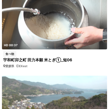
HD 00:37
食べ物
宇和町卯之町 田力本願 米とぎ①_短06
愛媛県
EXest