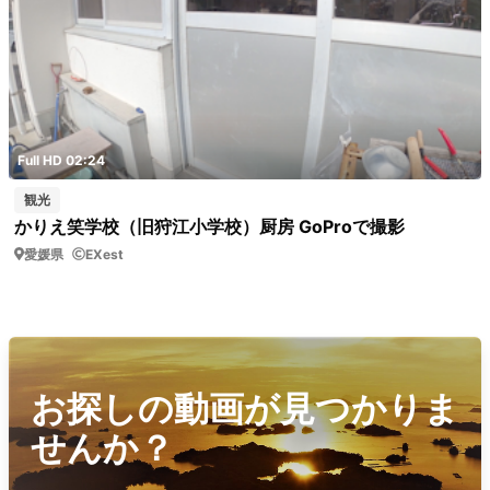
Full HD 02:24
観光
かりえ笑学校（旧狩江小学校）厨房 GoProで撮影
愛媛県
EXest
お探しの動画が見つかりま
せんか？