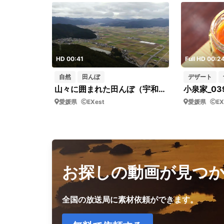
HD 00:41
Full HD 00:2
自然
田んぼ
デザート
山々に囲まれた田んぼ（宇和米の産地・宇和町卯之町）ドローン映像 左から右へゆっくり移動
愛媛県
EXest
愛媛県
EX
お探しの動画が見つ
全国の放送局に素材依頼ができます。