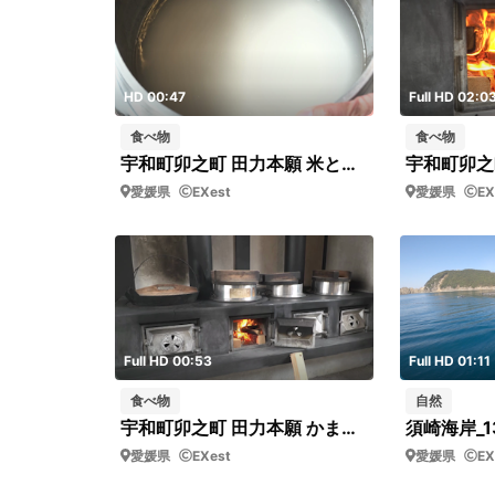
HD 00:47
Full HD 02:0
食べ物
食べ物
宇和町卯之町 田力本願 米とぎ①_短07
愛媛県
EXest
愛媛県
EX
Full HD 00:53
Full HD 01:11
食べ物
自然
宇和町卯之町 田力本願 かまどでお米を炊く②
須崎海岸_13
愛媛県
EXest
愛媛県
EX