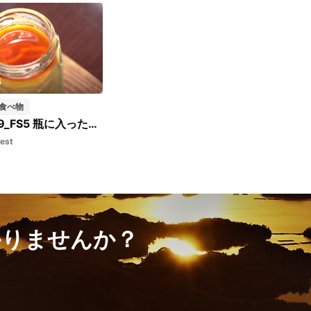
4
食べ物
小泉家_039_FS5 瓶に入ったプリン
est
かりませんか？