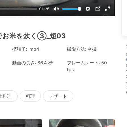
01:26
Mute
Settings
PIP
Enter
fullscree
でお米を炊く③_短03
拡張子: .mp4
撮影方法: 空撮
動画の長さ: 86.4 秒
フレームレート: 50
fps
土料理
料理
デザート