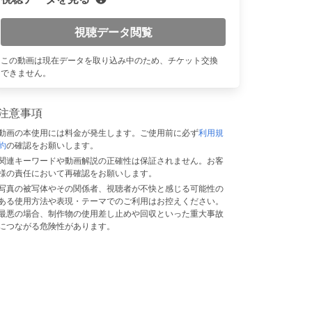
視聴データ閲覧
n
この動画は現在データを取り込み中のため、チケット交換
できません。
注意事項
動画の本使用には料金が発生します。ご使用前に必ず
利用規
約
の確認をお願いします。
関連キーワードや動画解説の正確性は保証されません。お客
様の責任において再確認をお願いします。
写真の被写体やその関係者、視聴者が不快と感じる可能性の
ある使用方法や表現・テーマでのご利用はお控えください。
最悪の場合、制作物の使用差し止めや回収といった重大事故
につながる危険性があります。