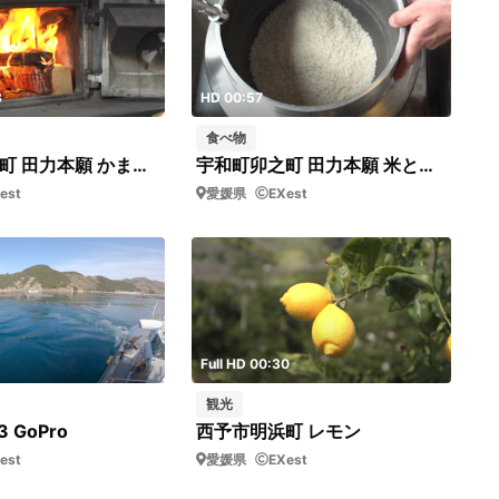
3
HD 00:57
食べ物
宇和町卯之町 田力本願 かまどでお米を炊く④
宇和町卯之町 田力本願 米とぎ①_短03
est
愛媛県
EXest
Full HD 00:30
観光
 GoPro
西予市明浜町 レモン
est
愛媛県
EXest