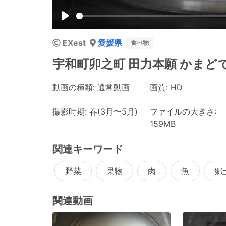
Play
EXest
愛媛県
食べ物
宇和町卯之町 田力本願 かまど
動画の種類: 通常動画
画質: HD
撮影時期: 春(3月〜5月)
ファイルの大きさ:
159MB
関連キーワード
野菜
果物
肉
魚
郷
関連動画