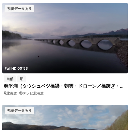
視聴データあり
Full HD 00:53
自然
湖
糠平湖（タウシュベツ橋梁・朝雲・ドローン／橋跨ぎ・寄りドリー）
北海道
テレビ北海道
視聴データあり