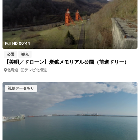
Full HD 00:44
公園
観光
【美唄／ドローン】炭鉱メモリアル公園（前進ドリー）
北海道
テレビ北海道
視聴データあり