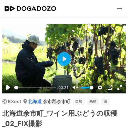
Play
00:21
Play
Mute
Settings
PIP
Ent
EXest
北海道
余市郡余市町
ful
自然
果物
酒
北海道余市町_ワイン用ぶどうの収穫
_02_FIX撮影