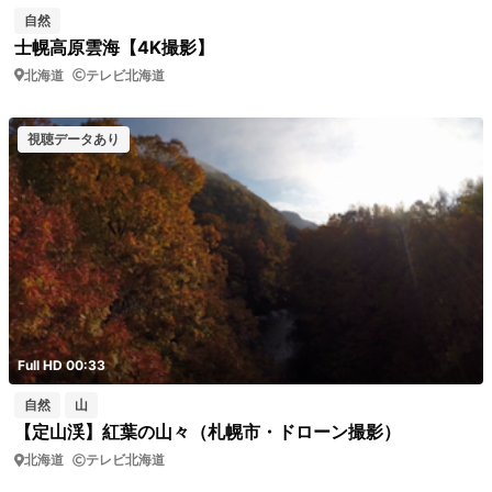
自然
士幌高原雲海【4K撮影】
北海道
テレビ北海道
視聴データあり
Full HD 00:33
自然
山
【定山渓】紅葉の山々（札幌市・ドローン撮影）
北海道
テレビ北海道