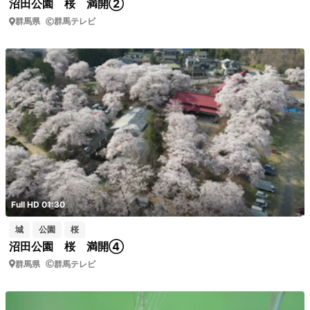
沼田公園 桜 満開②
群馬県
群馬テレビ
Full HD 01:30
城
公園
桜
沼田公園 桜 満開④
群馬県
群馬テレビ