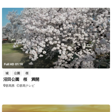
Full HD 01:16
城
公園
桜
沼田公園 桜 満開
群馬県
群馬テレビ