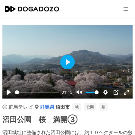
Play
01:15
Play
Mute
Settings
PIP
Ent
群馬テレビ
群馬県
沼田市
ful
城
公園
桜
沼田公園 桜 満開③
沼田城址に整備された沼田公園には、約１０ヘクタールの敷