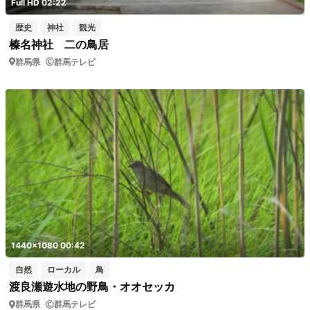
Full HD 02:22
歴史
神社
観光
榛名神社 二の鳥居
群馬県
群馬テレビ
1440x1080 00:42
自然
ローカル
鳥
渡良瀬遊水地の野鳥・オオセッカ
群馬県
群馬テレビ