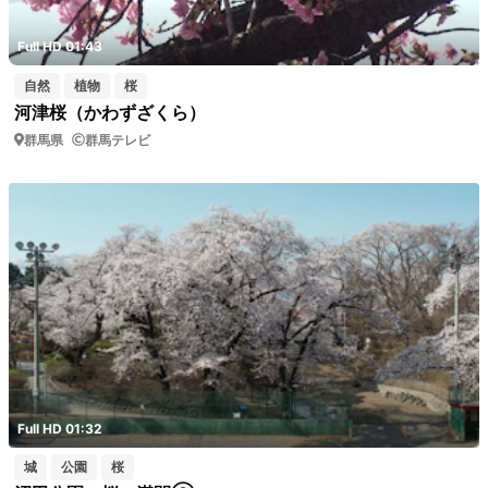
Full HD 01:43
自然
植物
桜
河津桜（かわずざくら）
群馬県
群馬テレビ
Full HD 01:32
城
公園
桜