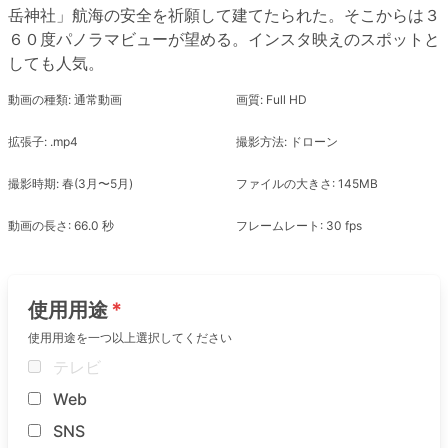
岳神社」航海の安全を祈願して建てたられた。そこからは３
６０度パノラマビューが望める。インスタ映えのスポットと
しても人気。
動画の種類: 通常動画
画質: Full HD
拡張子: .mp4
撮影方法: ドローン
撮影時期: 春(3月〜5月)
ファイルの大きさ: 145MB
動画の長さ: 66.0 秒
フレームレート: 30 fps
使用用途
使用用途を一つ以上選択してください
テレビ
Web
SNS