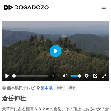
Play
01:06
Play
Mute
Settings
PIP
Ent
熊本県民テレビ
熊本県
ful
神社
歴史
倉岳神社
天草市にある標高６８２ｍの倉岳。その頂上にあるのが「倉