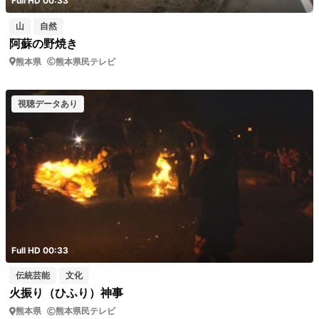
Full HD 00:33
山
自然
阿蘇の野焼き
熊本県
熊本県民テレビ
視聴データあり
Full HD 00:33
伝統芸能
文化
火振り（ひふり）神事
熊本県
熊本県民テレビ