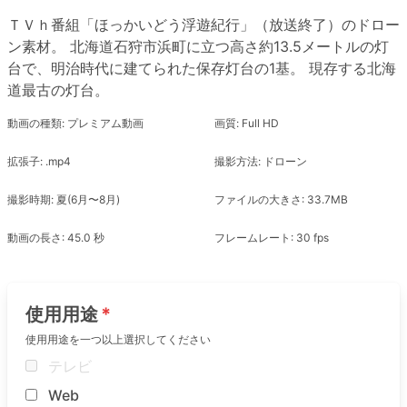
ＴＶｈ番組「ほっかいどう浮遊紀行」（放送終了）のドロー
ン素材。 北海道石狩市浜町に立つ高さ約13.5メートルの灯
台で、明治時代に建てられた保存灯台の1基。 現存する北海
道最古の灯台。
動画の種類: プレミアム動画
画質: Full HD
拡張子: .mp4
撮影方法: ドローン
撮影時期: 夏(6月〜8月)
ファイルの大きさ: 33.7MB
動画の長さ: 45.0 秒
フレームレート: 30 fps
使用用途
使用用途を一つ以上選択してください
テレビ
Web