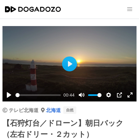
Play
00:44
Play
Mute
Settings
PIP
Ent
テレビ北海道
北海道
ful
自然
【石狩灯台／ドローン】朝日バック
（左右ドリー・２カット）