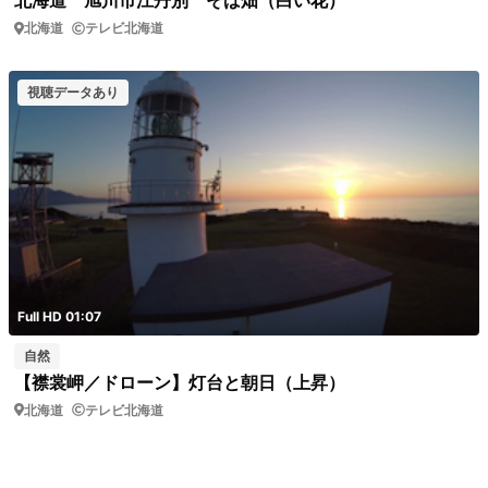
北海道 旭川市江丹別 そば畑（白い花）
北海道
テレビ北海道
視聴データあり
Full HD 01:07
自然
【襟裳岬／ドローン】灯台と朝日（上昇）
北海道
テレビ北海道