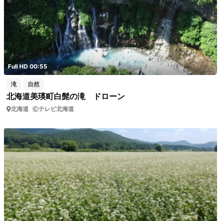
Full HD 00:55
滝
自然
北海道美瑛町白髭の滝 ドローン
北海道
テレビ北海道