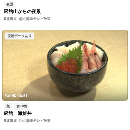
夜景
函館山からの夜景
北海道
北海道テレビ放送
視聴データあり
Full HD 00:51
魚
食べ物
函館 海鮮丼
北海道
北海道テレビ放送