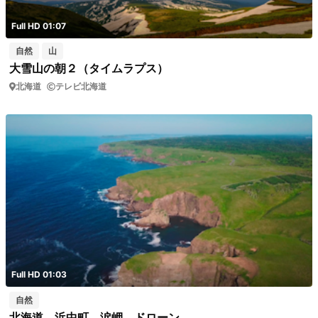
Full HD 01:07
自然
山
大雪山の朝２（タイムラプス）
北海道
テレビ北海道
Full HD 01:03
自然
北海道 浜中町 涙岬 ドローン