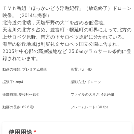
ＴＶｈ番組「ほっかいどう浮遊紀行」（放送終了）ドローン
映像。（2014年撮影）
北海道の北端，天塩平野の大半を占める低湿地。
天塩川の北方を占め、豊富町・幌延町の町界によって北方の
上サロベツ原野、南方の下サロベツ原野に分かれている。
海岸の砂丘地域は利尻礼文サロベツ国立公園に含まれ、
2005年中心部の高層湿地など 25.6㎢がラムサール条約に登
録されています。
動画の種類: プレミアム動画
画質: Full HD
拡張子: .mp4
撮影方法: ドローン
撮影時期: 夏(6月〜8月)
ファイルの大きさ: 46.9MB
動画の長さ: 62.6 秒
フレームレート: 30 fps
使用用途