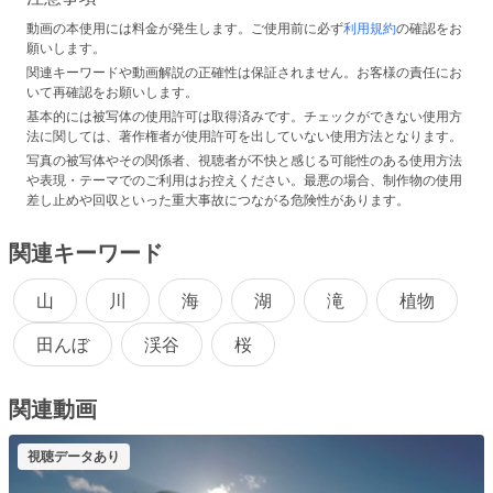
動画の本使用には料金が発生します。ご使用前に必ず
利用規約
の確認をお
願いします。
関連キーワードや動画解説の正確性は保証されません。お客様の責任にお
いて再確認をお願いします。
基本的には被写体の使用許可は取得済みです。チェックができない使用方
法に関しては、著作権者が使用許可を出していない使用方法となります。
写真の被写体やその関係者、視聴者が不快と感じる可能性のある使用方法
や表現・テーマでのご利用はお控えください。最悪の場合、制作物の使用
差し止めや回収といった重大事故につながる危険性があります。
関連キーワード
山
川
海
湖
滝
植物
田んぼ
渓谷
桜
関連動画
視聴データあり