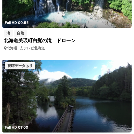
Full HD 00:55
滝
自然
北海道美瑛町白髭の滝 ドローン
北海道
テレビ北海道
視聴データあり
Full HD 01:00