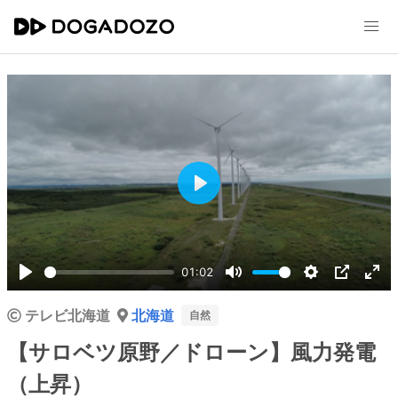
Play
01:02
Play
Mute
Settings
PIP
Ent
テレビ北海道
北海道
ful
自然
【サロベツ原野／ドローン】風力発電
（上昇）