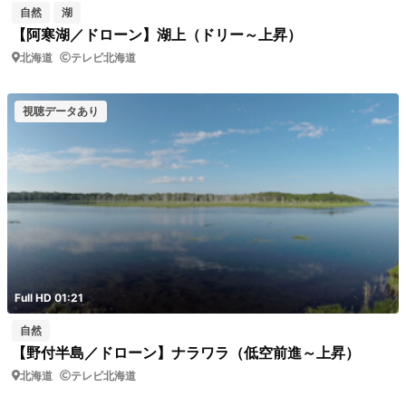
自然
湖
【阿寒湖／ドローン】湖上（ドリー～上昇）
北海道
テレビ北海道
視聴データあり
Full HD 01:21
自然
【野付半島／ドローン】ナラワラ（低空前進～上昇）
北海道
テレビ北海道