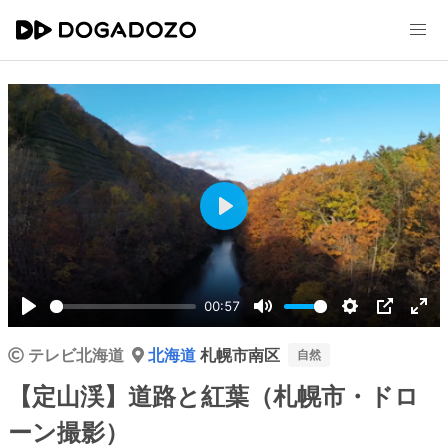
Play
00:57
Play
Mute
Settings
PIP
Ent
テレビ北海道
北海道
札幌市南区
ful
自然
【定山渓】道路と紅葉（札幌市・ドロ
ーン撮影）