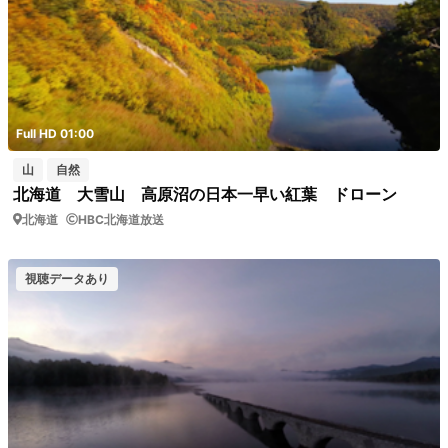
Full HD 01:00
山
自然
北海道 大雪山 高原沼の日本一早い紅葉 ドローン
北海道
HBC北海道放送
視聴データあり