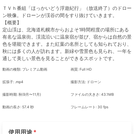
ＴＶｈ番組「ほっかいどう浮遊紀行」（放送終了）のドロー
ン映像。ドローンが渓谷の間をすり抜けていきます。
【概要】
定山渓は、北海道札幌市からおよそ1時間程度の場所にある
有名な温泉街。渓流沿いに温泉宿が並び、宿からは自然の景
色を堪能できます。また紅葉の名所としても知られており、
秋には多くの人が訪れます。新緑や雪景色も見られ、一年を
通して美しい景色を見ることができるスポットです。
動画の種類: プレミアム動画
画質: Full HD
拡張子: .mp4
撮影方法: ドローン
撮影時期: 秋(9月〜11月)
ファイルの大きさ: 43.1MB
動画の長さ: 57.4 秒
フレームレート: 30 fps
使用用途