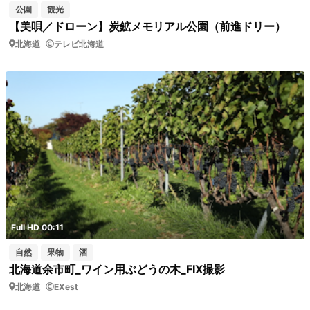
公園
観光
【美唄／ドローン】炭鉱メモリアル公園（前進ドリー）
北海道
テレビ北海道
Full HD 00:11
自然
果物
酒
北海道余市町_ワイン用ぶどうの木_FIX撮影
北海道
EXest