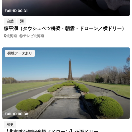
Full HD 00:31
自然
湖
糠平湖（タウシュベツ橋梁・朝雲・ドローン／横ドリー）
北海道
テレビ北海道
視聴データあり
Full HD 00:38
歴史
【北海道百年記念塔／ドローン】正面ドリー