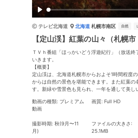
Play
テレビ北海道
北海道
札幌市南区
自然
【定山渓】紅葉の山々（札幌市
ＴＶｈ番組「ほっかいどう浮遊紀行」（放送終
いきます。
【概要】
定山渓は、北海道札幌市からおよそ1時間程度
からは自然の景色を堪能できます。また紅葉の
す。新緑や雪景色も見られ、一年を通して美し
動画の種類: プレミアム
画質: Full HD
動画
撮影時期: 秋(9月〜11
ファイルの大きさ:
月)
25.1MB