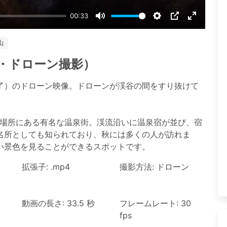
00:33
Mute
Settings
PIP
Enter
fullscree
山
・ドローン撮影）
了）のドローン映像。ドローンが渓谷の間をすり抜けて
の場所にある有名な温泉街。渓流沿いに温泉宿が並び、宿
名所としても知られており、秋には多くの人が訪れま
い景色を見ることができるスポットです。
拡張子: .mp4
撮影方法: ドローン
動画の長さ: 33.5 秒
フレームレート: 30
fps