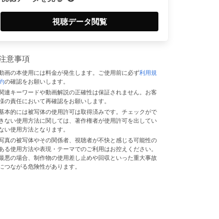
視聴データ閲覧
注意事項
動画の本使用には料金が発生します。ご使用前に必ず
利用規
約
の確認をお願いします。
関連キーワードや動画解説の正確性は保証されません。お客
様の責任において再確認をお願いします。
基本的には被写体の使用許可は取得済みです。チェックがで
きない使用方法に関しては、著作権者が使用許可を出してい
ない使用方法となります。
写真の被写体やその関係者、視聴者が不快と感じる可能性の
ある使用方法や表現・テーマでのご利用はお控えください。
最悪の場合、制作物の使用差し止めや回収といった重大事故
につながる危険性があります。