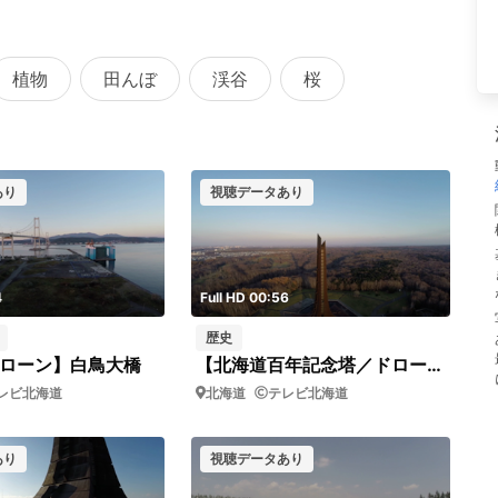
植物
田んぼ
渓谷
桜
あり
視聴データあり
4
Full HD 00:56
歴史
ローン】白鳥大橋
【北海道百年記念塔／ドローン】斜め正面・順光（ドリーバック）
レビ北海道
北海道
テレビ北海道
あり
視聴データあり