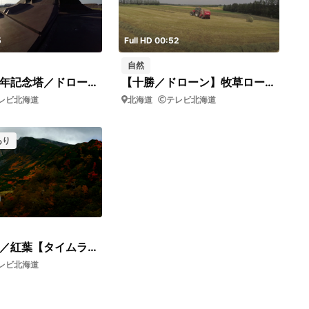
5
Full HD 00:52
自然
【北海道百年記念塔／ドローン】斜め裏側上昇
【十勝／ドローン】牧草ロール（ドリー＆上昇）
レビ北海道
北海道
テレビ北海道
あり
十勝岳連峰／紅葉【タイムラプス】
レビ北海道