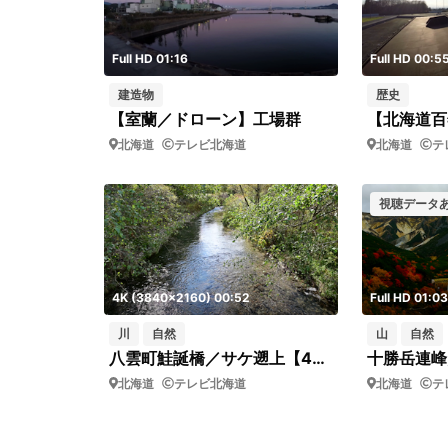
Full HD 01:16
Full HD 00:5
建造物
歴史
【室蘭／ドローン】工場群
北海道
テレビ北海道
北海道
テ
視聴データ
4K (3840x2160) 00:52
Full HD 01:03
川
自然
山
自然
八雲町鮭誕橋／サケ遡上【4K撮影】
北海道
テレビ北海道
北海道
テ