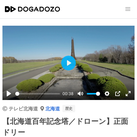
Play
00:38
Play
Mute
Settings
PIP
Ent
テレビ北海道
北海道
ful
歴史
【北海道百年記念塔／ドローン】正面
ドリー