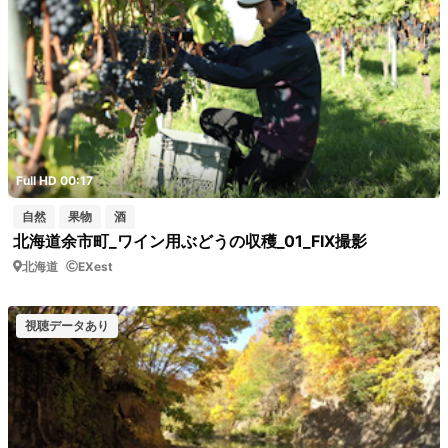
Full HD 00:17
自然
果物
酒
北海道余市町_ワイン用ぶどうの収穫_01_FIX撮影
北海道
EXest
視聴データあり