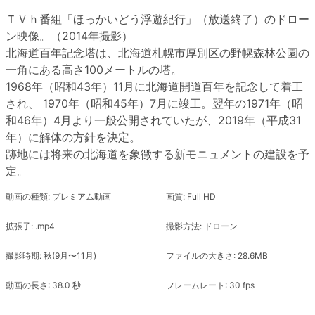
ＴＶｈ番組「ほっかいどう浮遊紀行」（放送終了）のドロー
ン映像。（2014年撮影）
北海道百年記念塔は、北海道札幌市厚別区の野幌森林公園の
一角にある高さ100メートルの塔。
1968年（昭和43年）11月に北海道開道百年を記念して着工
され、 1970年（昭和45年）7月に竣工。翌年の1971年（昭
和46年）4月より一般公開されていたが、2019年（平成31
年）に解体の方針を決定。
跡地には将来の北海道を象徴する新モニュメントの建設を予
定。
動画の種類: プレミアム動画
画質: Full HD
拡張子: .mp4
撮影方法: ドローン
撮影時期: 秋(9月〜11月)
ファイルの大きさ: 28.6MB
動画の長さ: 38.0 秒
フレームレート: 30 fps