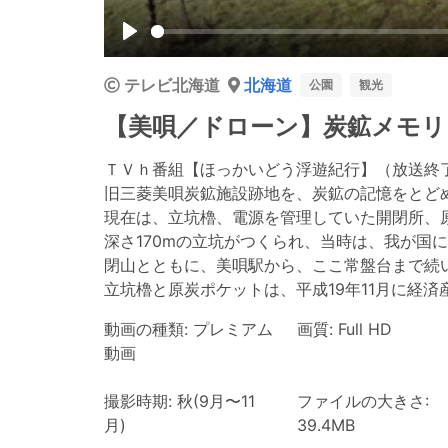
Play
テレビ北海道
北海道
公園
観光
【美唄／ドローン】炭鉱メモリ
ＴＶｈ番組【ほっかいどう浮遊紀行】（放送終了
旧三菱美唄炭鉱施設跡地を、炭鉱の記憶をとど
現在は、立坑櫓、電源を管理していた開閉所、
深さ170mの立坑がつくられ、当時は、我が国
閉山とともに、美唄駅から、ここ常盤台まで続
立坑櫓と原炭ポケットは、平成19年11月に経
動画の種類: プレミアム
画質: Full HD
動画
撮影時期: 秋(9月〜11
ファイルの大きさ:
月)
39.4MB