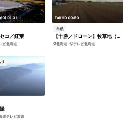
60) 01:31
Full HD 00:50
自然
セコ／紅葉
【十勝／ドローン】牧草地（ドリー・上昇）
レビ北海道
北海道
テレビ北海道
あり
9
撮
海道テレビ放送