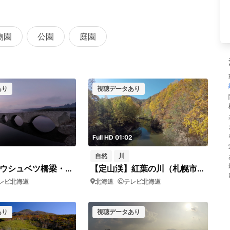
物園
公園
庭園
あり
視聴データあり
Full HD 01:02
自然
川
糠平湖（タウシュベツ橋梁・朝雲・ドローン）
【定山渓】紅葉の川（札幌市・ドローン・ドリー）
レビ北海道
北海道
テレビ北海道
あり
視聴データあり