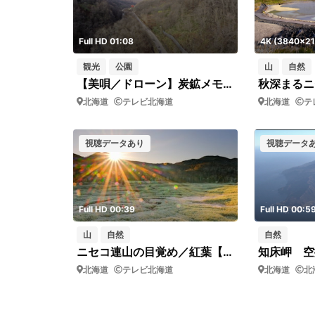
Full HD 01:08
4K (3840x21
観光
公園
山
自然
【美唄／ドローン】炭鉱メモリアル公園（ロング前進）
秋深まるニ
北海道
テレビ北海道
北海道
テ
視聴データあり
視聴データ
Full HD 00:39
Full HD 00:5
山
自然
自然
ニセコ連山の目覚め／紅葉【タイムラプス】
知床岬 空
北海道
テレビ北海道
北海道
北