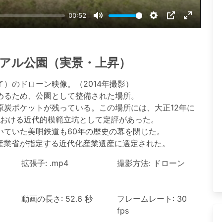
00:52
Mute
Settings
PIP
Enter
fullscree
アル公園（実景・上昇）
）のドローン映像。（2014年撮影）
めるため、公園として整備された場所。
原炭ポケットが残っている。この場所には、大正12年に
における近代的模範立坑として定評があった。
いていた美唄鉄道も60年の歴史の幕を閉じた。
済産業省が指定する近代化産業遺産に選定された。
拡張子: .mp4
撮影方法: ドローン
動画の長さ: 52.6 秒
フレームレート: 30
fps