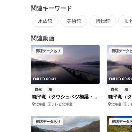
関連キーワード
水族館
美術館
博物館
動
関連動画
視聴データあり
視聴データ
Full HD 00:31
Full HD 00:51
自然
湖
自然
湖
糠平湖（タウシュベツ橋梁・朝雲・ドローン／横ドリー）
北海道
テレビ北海道
北海道
テ
視聴データあり
視聴データ