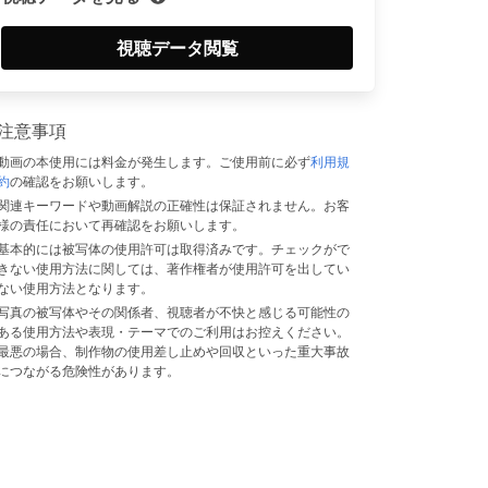
視聴データ閲覧
注意事項
動画の本使用には料金が発生します。ご使用前に必ず
利用規
約
の確認をお願いします。
関連キーワードや動画解説の正確性は保証されません。お客
様の責任において再確認をお願いします。
基本的には被写体の使用許可は取得済みです。チェックがで
きない使用方法に関しては、著作権者が使用許可を出してい
ない使用方法となります。
写真の被写体やその関係者、視聴者が不快と感じる可能性の
ある使用方法や表現・テーマでのご利用はお控えください。
最悪の場合、制作物の使用差し止めや回収といった重大事故
につながる危険性があります。