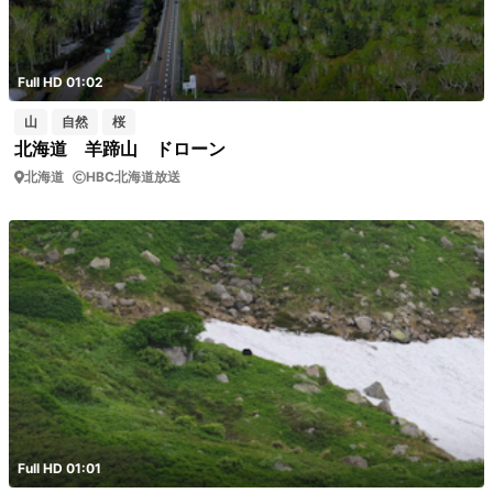
Full HD 01:02
山
自然
桜
北海道 羊蹄山 ドローン
北海道
HBC北海道放送
Full HD 01:01