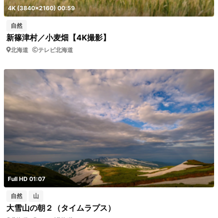
4K (3840x2160) 00:59
自然
新篠津村／小麦畑【4K撮影】
北海道
テレビ北海道
Full HD 01:07
自然
山
大雪山の朝２（タイムラプス）