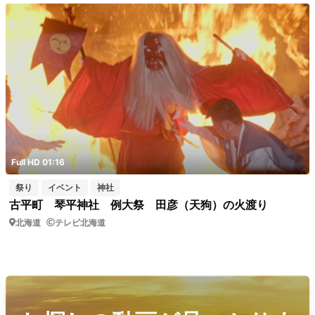
Full HD 01:16
祭り
イベント
神社
古平町 琴平神社 例大祭 田彦（天狗）の火渡り
北海道
テレビ北海道