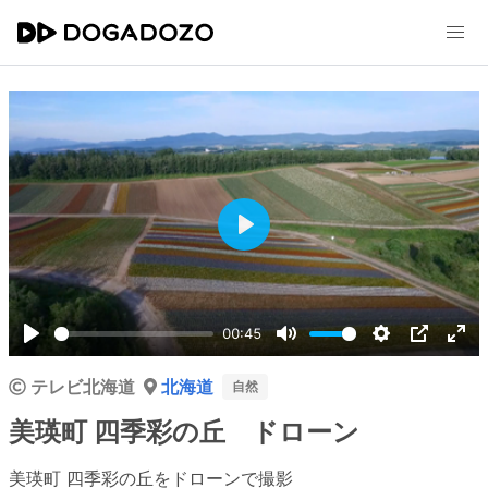
Play
00:45
Play
Mute
Settings
PIP
Ent
テレビ北海道
北海道
ful
自然
美瑛町 四季彩の丘 ドローン
美瑛町 四季彩の丘をドローンで撮影