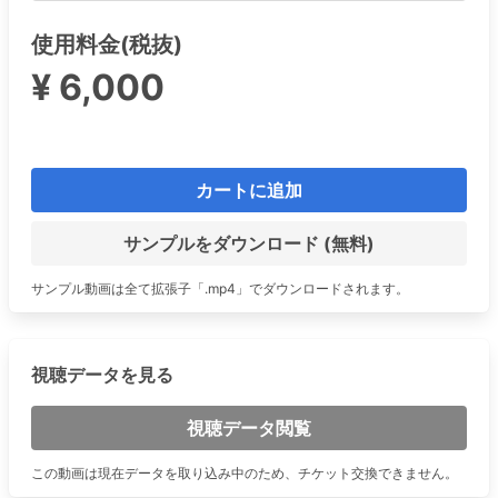
使用料金(税抜)
¥ 6,000
カートに追加
サンプルをダウンロード (無料)
サンプル動画は全て拡張子「.mp4」でダウンロードされます。
視聴データを見る
視聴データ閲覧
この動画は現在データを取り込み中のため、チケット交換できません。