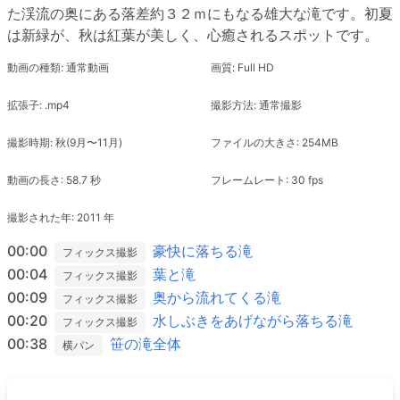
た渓流の奥にある落差約３２ｍにもなる雄大な滝です。初夏
は新緑が、秋は紅葉が美しく、心癒されるスポットです。
動画の種類: 通常動画
画質: Full HD
拡張子: .mp4
撮影方法: 通常撮影
撮影時期: 秋(9月〜11月)
ファイルの大きさ: 254MB
動画の長さ: 58.7 秒
フレームレート: 30 fps
撮影された年: 2011 年
00:00
豪快に落ちる滝
フィックス撮影
00:04
葉と滝
フィックス撮影
00:09
奥から流れてくる滝
フィックス撮影
00:20
水しぶきをあげながら落ちる滝
フィックス撮影
00:38
笹の滝全体
横パン