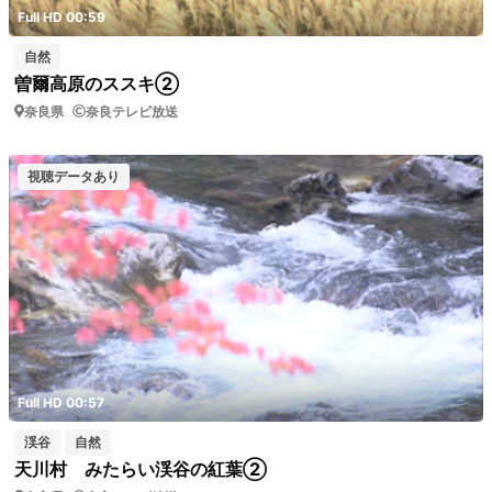
Full HD 00:59
自然
曽爾高原のススキ②
奈良県
奈良テレビ放送
視聴データあり
Full HD 00:57
渓谷
自然
天川村 みたらい渓谷の紅葉②