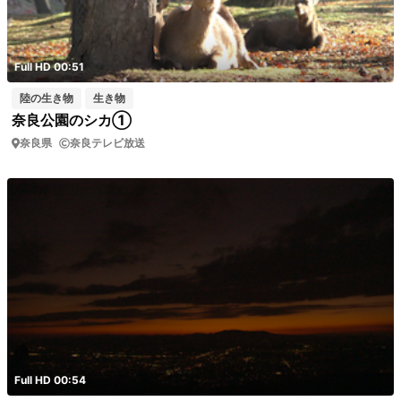
Full HD 00:51
陸の生き物
生き物
奈良公園のシカ①
奈良県
奈良テレビ放送
Full HD 00:54