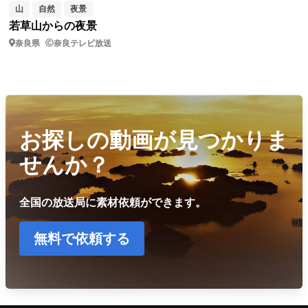
山
自然
夜景
若草山からの夜景
奈良県
奈良テレビ放送
お探しの動画が見つかりま
せんか？
全国の放送局に素材依頼ができます。
無料で依頼する