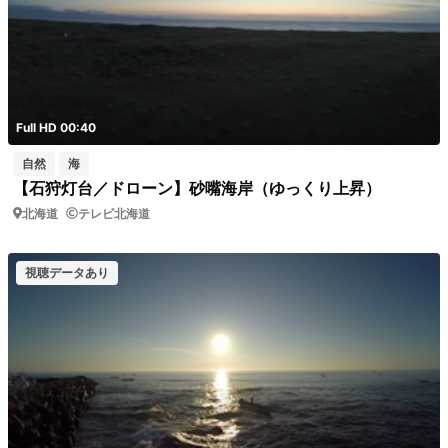
Full HD 00:40
自然
海
【石狩灯台／ドローン】砂嘴海岸（ゆっくり上昇）
北海道
テレビ北海道
視聴データあり