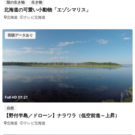
陸の生き物
生き物
北海道の可愛い小動物「エゾシマリス」
北海道
テレビ北海道
視聴データあり
Full HD 01:21
自然
【野付半島／ドローン】ナラワラ（低空前進～上昇）
北海道
テレビ北海道