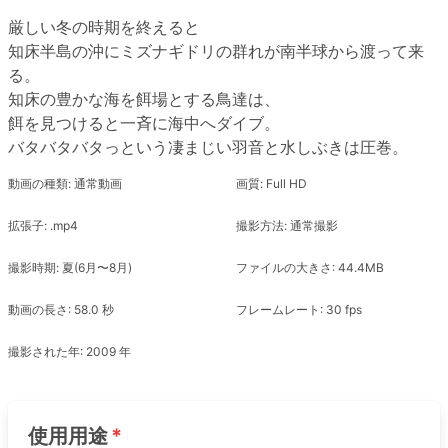
厳しい冬の時期を終えると
知床半島の沖にミズナギドリの群れが南半球から渡って来
る。
知床の豊かな海を餌場とする鳥達は、
餌を見つけると一斉に海中へダイブ。
バタバタバタっという凄まじい羽音と水しぶきは圧巻。
動画の種類: 通常動画
画質: Full HD
拡張子: .mp4
撮影方法: 通常撮影
撮影時期: 夏(6月〜8月)
ファイルの大きさ: 44.4MB
動画の長さ: 58.0 秒
フレームレート: 30 fps
撮影された年: 2009 年
使用用途