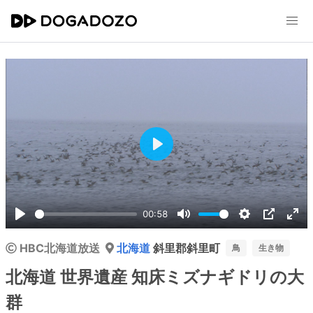
Play
00:58
Play
Mute
Settings
PIP
Ent
HBC北海道放送
北海道
斜里郡斜里町
ful
鳥
生き物
北海道 世界遺産 知床ミズナギドリの大
群