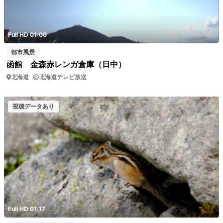
Full HD 01:00
都市風景
函館 金森赤レンガ倉庫（日中）
北海道
北海道テレビ放送
視聴データあり
Full HD 01:17