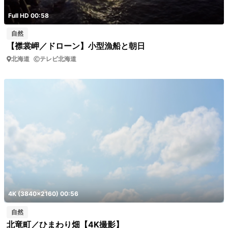
Full HD 00:58
自然
【襟裳岬／ドローン】小型漁船と朝日
北海道
テレビ北海道
4K (3840x2160) 00:56
自然
北竜町／ひまわり畑【4K撮影】